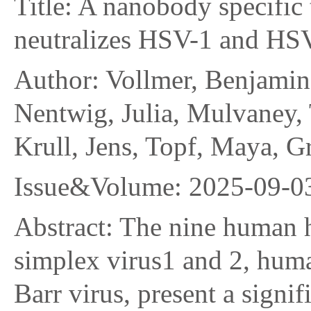
Title: A nanobody specific
neutralizes HSV-1 and HS
Author: Vollmer, Benjamin,
Nentwig, Julia, Mulvaney,
Krull, Jens, Topf, Maya, G
Issue&Volume: 2025-09-0
Abstract: The nine human h
simplex virus1 and 2, hum
Barr virus, present a signi