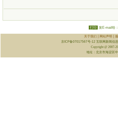
打印
发E-mail给
|
|
关于我们
网站声明
京ICP备07017567号-12
互联网新闻信息服
Copyright @ 2007-
地址：北京市海淀区中关村