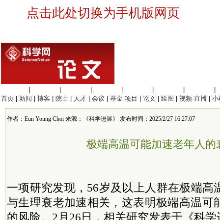
点击此处切换为手机版网页
生命科学
|
医学科学
|
化学科学
|
工程材料
|
信息科学
|
地球科学
|
数理科学
|
首页
|
新闻
|
博客
|
院士
|
人才
|
会议
|
基金·项目
|
论文
|
绘图
|
视频·直播
|
小
作者：Eun Young Choi 来源：《科学进展》 发布时间：2025/2/27 16:27:07
极端高温可能加速老年人的
一项研究发现，56岁及以上人群在极端高
与生理衰老加速相关，这表明极端高温可
的风险。2月26日，相关研究发表于《科学