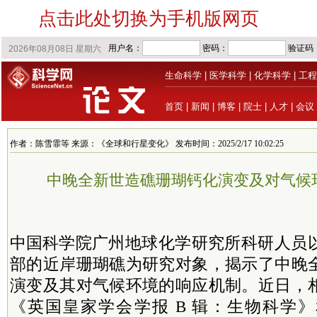
点击此处切换为手机版网页
生命科学
|
医学科学
|
化学科学
|
工程
首页
|
新闻
|
博客
|
院士
|
人才
|
会议
作者：陈雪霏等 来源：《全球和行星变化》 发布时间：2025/2/17 10:02:25
中晚全新世造礁珊瑚钙化演变及对气候
中国
科学院
广州地球化学研究所科研人员
部的近岸珊瑚礁为研究对象，揭示了中晚
演变及其对气候环境的响应机制。近日，
《英国皇家学会学报 B 辑：生物科学