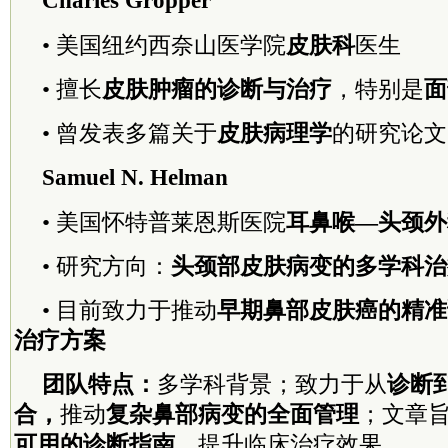
Charles Gropper
• 美国纽约西奈山医学院
皮肤科
医生
• 擅长
皮肤肿瘤的诊断与治疗
，特别是
面
• 曾发表多篇关于
皮肤病理学
的研究论文
Samuel N. Helman
• 美国怀特普莱恩斯医院
耳鼻喉—头颈外
• 研究方向：
头颈部皮肤病变的多学科治
• 目前致力于推动
早期鼻部皮肤癌的精准
治疗方案
团队特点：
多学科背景；致力于从
诊断
合，
推动
复杂鼻部病变的全面管理
；文章
可用的诊断指南
，提升临床治疗效果。