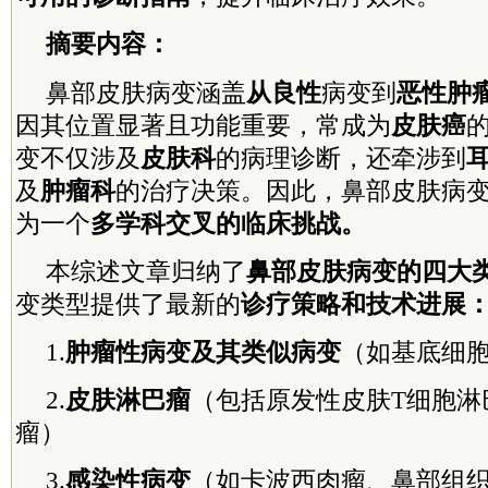
摘要内容：
鼻部皮肤病变涵盖
从良性
病变到
恶性肿
因其位置显著且功能重要，常成为
皮肤癌
变不仅涉及
皮肤科
的病理诊断，还牵涉到
及
肿瘤科
的治疗决策。因此，鼻部皮肤病
为一个
多学科交叉的临床挑战。
本综述文章归纳了
鼻部皮肤病变的四大
变类型提供了最新的
诊疗策略和技术进展
1.
肿瘤性病变及其类似病变
（如基底细
2.
皮肤淋巴瘤
（包括原发性皮肤T细胞淋
瘤）
3.
感染性病变
（如卡波西肉瘤、鼻部组