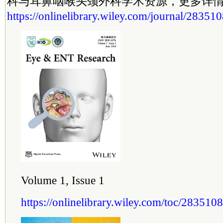
科与耳鼻咽喉头颈外科学术资源，更多详
https://onlinelibrary.wiley.com/journal/28351
Volume 1, Issue 1
https://onlinelibrary.wiley.com/toc/283510