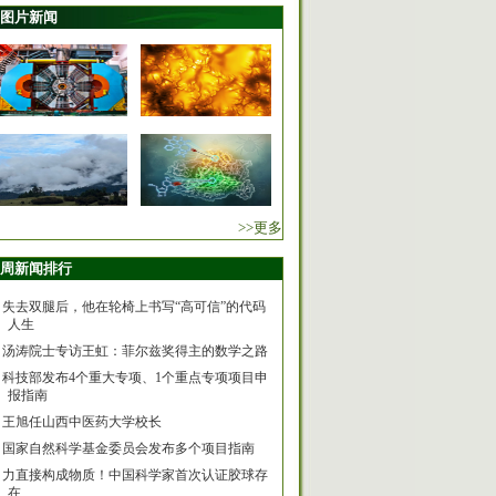
图片新闻
>>更多
周新闻排行
失去双腿后，他在轮椅上书写“高可信”的代码
人生
汤涛院士专访王虹：菲尔兹奖得主的数学之路
科技部发布4个重大专项、1个重点专项项目申
报指南
王旭任山西中医药大学校长
国家自然科学基金委员会发布多个项目指南
力直接构成物质！中国科学家首次认证胶球存
在