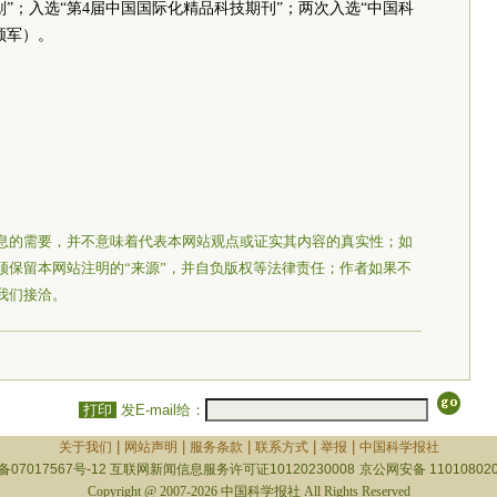
”；入选“第4届中国国际化精品科技期刊”；两次入选“中国科
领军）。
息的需要，并不意味着代表本网站观点或证实其内容的真实性；如
须保留本网站注明的“来源”，并自负版权等法律责任；作者如果不
我们接洽。
打印
发E-mail给：
|
|
|
|
|
关于我们
网站声明
服务条款
联系方式
举报
中国科学报社
备07017567号-12
互联网新闻信息服务许可证10120230008
京公网安备 110108020
Copyright @ 2007-2026 中国科学报社 All Rights Reserved