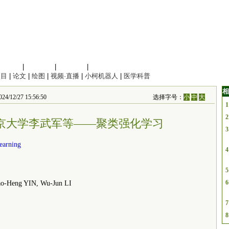
信息科学
|
地球科学
|
数理科学
|
管理综合
项目
|
论文
|
绘图
|
视频·直播
|
小柯机器人
|
医学科普
相
4/12/27 15:56:50
选择字号：
小
中
大
1
2
南京大学李武军等——聚类强化学习
3
earning
4
5
6
-Heng YIN, Wu-Jun LI
7
8