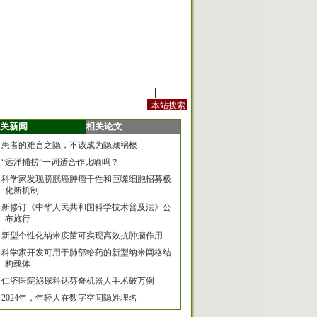
站内规定
|
手机版
关新闻
相关论文
患者的难言之隐，不该成为隐藏祸根
“远洋捕捞”一词适合作比喻吗？
科学家发现膀胱癌肿瘤干性和巨噬细胞招募极
化新机制
新修订《中华人民共和国科学技术普及法》公
布施行
新型个性化纳米疫苗可实现高效抗肿瘤作用
科学家开发可用于肺部给药的新型纳米网格结
构载体
仁济医院泌尿科达芬奇机器人手术破万例
2024年，年轻人在数字空间隐姓埋名