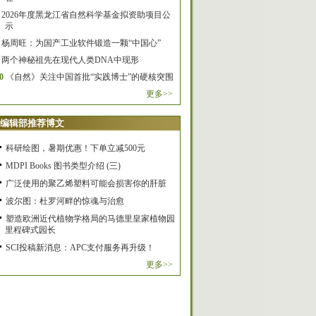
2026年度黑龙江省自然科学基金拟资助项目公
示
杨周旺：为国产工业软件锻造一颗“中国心”
两个神秘祖先在现代人类DNA中现形
0
《自然》关注中国首批“实践博士”的硬核突围
更多>>
编辑部推荐博文
科研绘图，暑期优惠！下单立减500元
MDPI Books 图书类型介绍 (三)
广泛使用的聚乙烯塑料可能会损害你的肝脏
波尔图：杜罗河畔的惊魂与治愈
塑造欧洲近代植物学格局的马德里皇家植物园
里程碑式园长
SCI投稿新消息：APC支付服务再升级！
更多>>