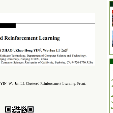
一
1
2
N, Wu-Jun LI. Clustered Reinforcement Learning. Front.
3
4
5
6