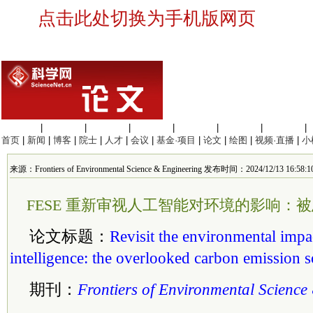
点击此处切换为手机版网页
生命科学
|
医学科学
|
化学科学
|
工程材料
|
信息科学
|
地球科学
|
数理科学
|
首页
|
新闻
|
博客
|
院士
|
人才
|
会议
|
基金·项目
|
论文
|
绘图
|
视频·直播
|
小
来源：Frontiers of Environmental Science & Engineering 发布时间：2024/12/13 16:58:1
FESE 重新审视人工智能对环境的影响：
论文标题：
Revisit the environmental impact
intelligence: the overlooked carbon emission 
期刊：
Frontiers of Environmental Science