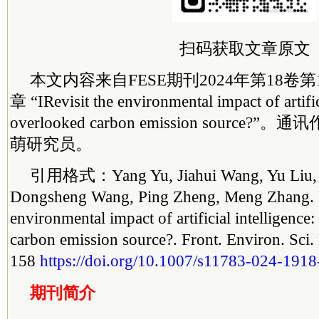
扫码
获取文章原文
本文内容来自FESE期刊2024年第18卷
章 “IRevisit the environmental impact of artifici
overlooked carbon emission sourc
萌研究员。
引用格式：Yang Yu, Jiahui Wang, Yu Liu, 
Dongsheng Wang, Ping Zheng, Meng Zhang. R
environmental impact of artificial intelligence
carbon emission source?. Front. Environ. Sci.
158
https://doi.org/10.1007/s11783-024-1918
期刊简介