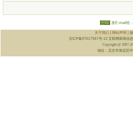
打印
发E-mail给
|
|
关于我们
网站声明
京ICP备07017567号-12
互联网新闻信息服
Copyright @ 2007-
地址：北京市海淀区中关村