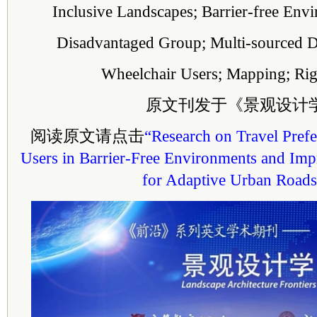
Inclusive Landscapes; Barrier-free Env
Disadvantaged Group; Multi-sourced Da
Wheelchair Users; Mapping; Ri
原文刊发于《景观设计
阅读原文请点击
“Research on Travel Pref
Users in Barrier-Free Environments and Imp
for Adaptive Urban Road