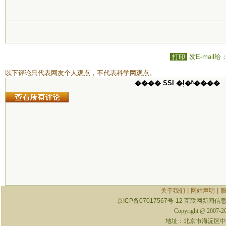
打印
发E-mail给
以下评论只代表网友个人观点，不代表科学网观点。
���� SSI �ļ�ʱ����
|
|
关于我们
网站声明
京ICP备07017567号-12
互联网新闻信息服
Copyright @ 2007-
地址：北京市海淀区中关村