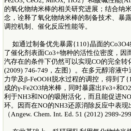
Fe2O3, CeO2, MnOx, TiO2）和酸碱性能(Al2
的氧化物纳米棒的相关研究进展；结合纳
念，诠释了氧化物纳米棒的制备技术、暴
调控机制、催化反应性能等。
如通过制备优先暴露{110}晶面的Co3
了催化剂表面Co3+物种的活性位密度，因
汽存在的条件下仍然可以实现CO的完全转化（Na
(2009) 746-749，左图）。在多元醇溶液
力学及β-FeOOH脱水过程的调控，得到了{11
成的γ-Fe2O3纳米棒，同时暴露出Fe3+和
利于NH3和NO的吸附活化，而且能促进NO
环。因而在NO的NH3还原消除反应中表
（Angew. Chem. Int. Ed. 51 (2012) 2989-