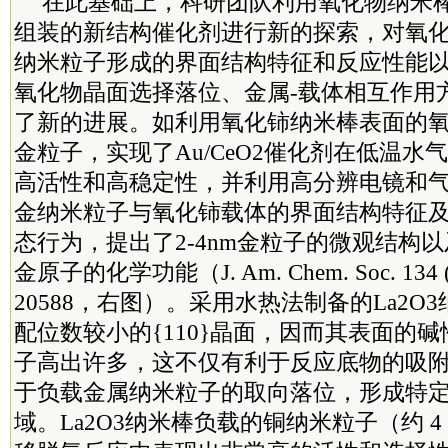
在此基础上，科研团队利用氧化物纳米
组装的新结构催化剂进行新的探索，对氧
纳米粒子形成的界面结构特征和反应性能
氧化物晶面选择落位、金属-载体相互作用
了新的进展。如利用氧化铈纳米棒表面的氧空
金粒子，实现了Au/CeO2催化剂在低温水
高活性和高稳定性，并利用高分辨电镜和
金纳米粒子与氧化铈载体的界面结构特征
态行为，提出了2-4nm金粒子的微观结构
金原子的化学功能（J. Am. Chem. Soc. 134 (2
20588，右图）。采用水热法制备的La2O
配位数较小的{110}晶面，因而其表面的
子高出许多，这不仅有利于反应底物的吸
于负载金属纳米粒子的取向落位，形成特
域。La2O3纳米棒负载的铜纳米粒子（约 4