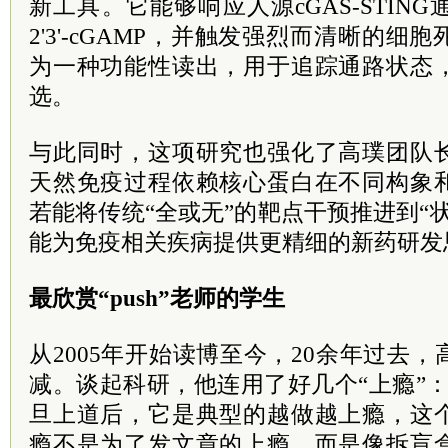
新工具。它能够响应人源cGAS-STIN
2'3'-cGAMP，并触发强烈而清晰的
为一种功能性读出，用于追踪通路状态
选。
与此同时，这项研究也强化了高璞团队
天然免疫过程依赖核心蛋白在不同构象
若能将传统“全或无”的靶点干预推进到“
能为免疫相关疾病提供更精细的新药研发
最欣赏“push”老师的学生
从2005年开始读博至今，20余年过去
减。谈起科研，他连用了好几个“上瘾”
旦上道后，它是典型的越做越上瘾，这
瘾不是为了发文章的上瘾，而是像拆盲