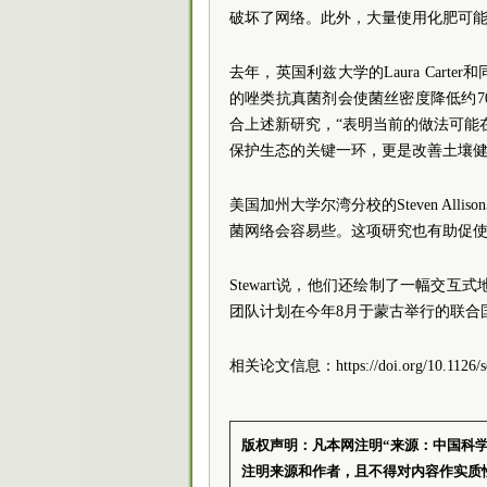
破坏了网络。此外，大量使用化肥可
去年，英国利兹大学的Laura Car
的唑类抗真菌剂会使菌丝密度降低约70
合上述新研究，“表明当前的做法可能
保护生态的关键一环，更是改善土壤
美国加州大学尔湾分校的Steven A
菌网络会容易些。这项研究也有助促
Stewart说，他们还绘制了一幅交互
团队计划在今年8月于蒙古举行的联合
相关论文信息：https://doi.org/10.1126/sc
版权声明：凡本网注明“来源：中国科
注明来源和作者，且不得对内容作实质