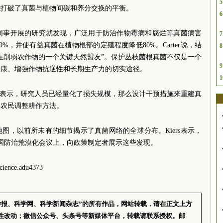
5
能打破了真菌与植物间碳和养分交换的平衡。
6
ter和同事开展的研究就发现，广泛用于防治作物霉病和腐烂等真菌病害
7
%，并使有益真菌在植物根部的定殖程度降低80%。Carter说，结
8
在削弱农作物的一个关键天然盟友”。保护丛枝菌根真菌不仅是一个
9
健康、增强作物抗逆性和长期生产力的切实途径。
1
llison表示，研究人员已经量化了损失规模，那么设计干预措施来重建真
使农民调整耕作方法。
式地图，以前所未有的细节揭示了真菌网络的全球分布。Kiers表示，
国防治荒漠化会议上，向政策制定者展示这些发现。
ience.adu4373
学报、科学网、科学新闻杂志”的所有作品，网站转载，请在正文上方
性改动；微信公众号、头条号等新媒体平台，转载请联系授权。邮