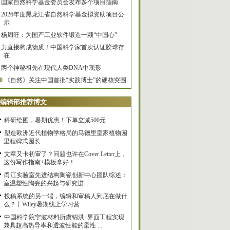
国家自然科学基金委员会发布多个项目指南
2026年度黑龙江省自然科学基金拟资助项目公
示
杨周旺：为国产工业软件锻造一颗“中国心”
力直接构成物质！中国科学家首次认证胶球存
在
两个神秘祖先在现代人类DNA中现形
0
《自然》关注中国首批“实践博士”的硬核突围
编辑部推荐博文
科研绘图，暑期优惠！下单立减500元
塑造欧洲近代植物学格局的马德里皇家植物园
里程碑式园长
文章又卡初审了？问题也许在Cover Letter上，
这份写作指南+模板拿好！
甬江实验室先进结构陶瓷创新中心团队综述：
室温塑性陶瓷的兴起与研究进 ...
投稿系统的另一端，编辑和审稿人到底在做什
么？丨Wiley暑期线上学习营
中国科学院宁波材料所虞锦洪: 界面工程实现
兼具超高热导率和透波性能的柔性 ...