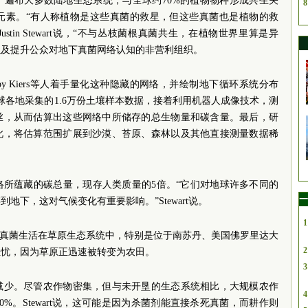
，遍布大多数陆地生态系统，与全球约70%的植物物种形成共生关
8
元素。“有人称植物是这些真菌的救星，但这些真菌也是植物的救
stin Stewart说，“不与丛枝菌根真菌共生，在植物世界里算是异
护以及提升公众对地下真菌网络认知的非营利组织。
Toby Kiers等人着手量化这种隐藏的网络，并绘制地下循环系统分布
球各地采集的1.6万份土壤样本数据，接着利用机器人成像技术，测
菌丝，从而估算出这些网络中所储存的总生物量和碳含量。最后，研
此，将估算范围扩展到沙漠、苔原、森林以及其他直接测量数据稀
络所蕴藏的碳总量，现存人类质量的5倍。“它们对地球许多不同的
一
地下，这对气候变化有重要影响。”Stewart说。
1
根真菌生活在草原生态系统中，特别是位于南苏丹、美国佛罗里达大
2
担忧，因为草原正迅速被转变为农田。
3
减少。尽管农作物密集，但与未开垦的生态系统相比，大规模农作
4
%。Stewart说，这可能是因为杀菌剂能直接杀死真菌，而耕作则