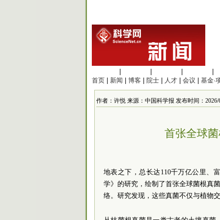
生命科学
|
医学科学
|
化学科学
|
工程材料
|
首页
|
新闻
|
博客
|
院士
|
人才
|
会议
|
基金·
作者：许悦 来源：中国科学报 发布时间：2026/6/14 
首张全球菌
地表之下，总长达110千万亿公里
学》的研究，绘制了首张全球菌根真菌
络。研究发现，这些真菌不仅与植物