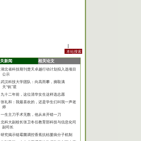
站内规定
|
手机版
关新闻
相关论文
湖北省科技期刊楚天卓越行动计划拟入选项目
公示
武汉科技大学团队：向高而攀，摘取满
天“钒”星
九十二年前，这位清华女生这样选志愿
张礼和：我最喜欢的，还是学生们叫我一声老
师
一生主刀手术无数，他从未开错一刀
北科大副校长张卫冬任教育部科技与信息化司
副司长
研究揭示链霉菌调控香蕉抗枯萎病分子机制