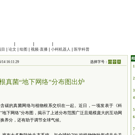
信息科学
|
地球科学
|
数理科学
|
管理综合
项目
|
论文
|
绘图
|
视频·直播
|
小柯机器人
|
医学科普
相
16:11:29
选择字号：
小
中
大
1
2
根真菌“地下网络”分布图出炉
3
4
、富含碳的真菌网络与植物根系交织在一起。近日，一项发表于《科
5
“地下网络”分布图，揭示了上述分布范围广泛且规模庞大的互动网
6
交换养分，还有助于调节全球气候。
7