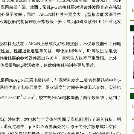
命、波长精准及易于集成等优势，已成为杀菌消毒、紫外光疗、水净
应用前景广阔。然而，常规p-GaN接触层对深紫外波段光存在强烈
8
外量子效率；同时，AlGaN材料禁带宽度大、p型掺杂能级深且空
GaN欧姆接触的制备难度呈指数级上升，成为阻碍深紫外LED产业化发
等电极材料无法在p-AlGaN上形成良好欧姆接触，不仅导致器件工作电
差、性能退化迅速等问题。即使采用Ni/Al、Rh等改进型电极，
GaN接触层的参考器件高出7-10 V，空穴注入效率严重受限。此外，
体质量和Mg激活效率，使欧姆接触的制备更加困难。
用Ni/Ag/Ni三层电极结构，与深紫外发光二极管外延结构中的p-
并系统优化了电极层厚度、退火温度与时间等关键工艺参数。实验结
一
-3
2
.36×10
Ω·cm
，较常规Ni/Au电极降低了两个数量级，达到了
1
2
射线衍射技术，对电极与半导体的界面反应机制进行了深入解析，明
因：退火过程中，p-AlGaN近界面处的Ga原子向外扩散形成Ga空位，
3
之间的肖特基势垒；扩散出的Ga原子与Ag、Ni分别形成Ag-Ga