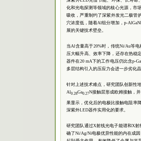
深紫外LED凭借节能、环保、长寿
化和光电探测等领域的核心光源，市场
吸收，严重制约了深紫外发光二极管的
穴浓度低，随着Al组分增加，p-Al
展的关键技术壁垒。
当Al含量高于20%时，传统Ni/Au
压大幅升高、效率下降，还存在热稳定性
器件在20 mA下的工作电压仍比含p-
多层结构引入的压应力会进一步劣化晶
针对上述技术难点，研究团队创新性地采
Al
Ga
N接触层形成欧姆接触，
0.28
0.27
果显示，优化后的电极比接触电阻率降至1
深紫外LED器件实用化的要求。
研究团队通过X射线光电子能谱和X
确了Ni/Ag/Ni电极优异性能的内在成
起到受主作用，有效降低了金属与半导体