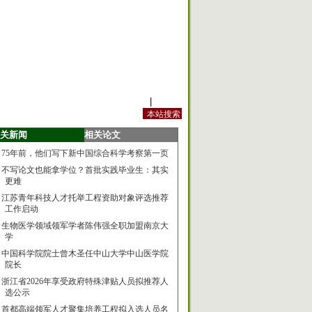
站内规定
|
手机版
关新闻
相关论文
75年前，他们写下新中国综合科学考察第一页
不写论文也能拿学位？首批实践毕业生：其实
更难
江苏青年科技人才托举工程资助对象评选推荐
工作启动
生物医学领域领军学者陈伟强全职加盟南京大
学
中国科学院院士曾木圣任中山大学中山医学院
院长
浙江省2026年享受政府特殊津贴人员拟推荐人
选公示
首都高端领军人才聚集培养工程拟入选人员名