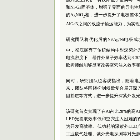
和Ni-Ga固溶体，增强了界面的导电
的AgNiO
相，进一步提升了电极整体
2
AlGaN之间的载流子输运能力，为
研究团队将优化后的Ni/Ag/Ni电极成
中，彻底摒弃了传统结构中对深紫外光有强
电流密度下，器件外量子效率达到8.3
欧姆接触能够显著改善空穴注入效率
同时，研究团队也客观指出，随着电
来，团队将围绕抑制俄歇复合展开深
阻挡层等方式，进一步提升深紫外发
该研究首次实现了在Al占比28%的高A
LED光提取效率低和空穴注入困难
为开发高效率、低功耗的深紫外LE
工业废气处理、紫外光电探测等对光