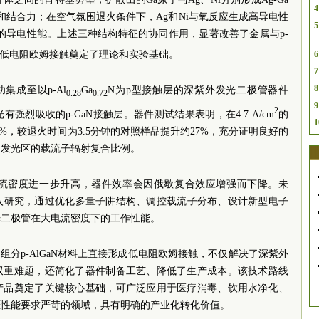
4
性和结合力；在空气氛围退火条件下，Ag和Ni与氧反应生成高导电性
5
的导电性能。上述三种结构特征的协同作用，显著改善了金属与p-
6
实现低电阻欧姆接触奠定了理论和实验基础。
7
8
功集成至以p-Al
Ga
N为p型接触层的深紫外发光二极管器件
0.28
0.72
9
2
烈吸收的p-GaN接触层。器件测试结果表明，在4.7 A/cm
的
1
0%，较退火时间为3.5分钟的对照样品提升约27%，充分证明良好的
和发光区的载流子辐射复合比例。
流密度进一步升高，器件效率会因俄歇复合效应增强而下降。未
入研究，通过优化多量子阱结构、调控载流子分布、设计新型电子
光二极管在大电流密度下的工作性能。
l组分p-AlGaN材料上直接形成低电阻欧姆接触，不仅解决了深紫外
的双重难题，还简化了器件制备工艺、降低了生产成本。该技术路线
D产品奠定了关键核心基础，可广泛应用于医疗消毒、饮用水净化、
源性能要求严苛的领域，具有明确的产业化转化价值。