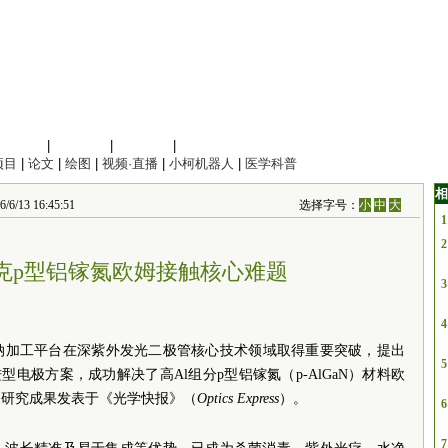
信息科学
|
地球科学
|
数理科学
|
管理综合
项目
|
论文
|
绘图
|
视频·直播
|
小柯机器人
|
医学科普
相
 16:45:51
选择字号：
小
中
大
1
2
克p型铝镓氮欧姆接触核心难题
3
4
纳加工平台在深紫外发光二极管核心技术领域取得重要突破，提出
5
改进型电极方案，成功解决了高Al组分p型铝镓氮（p-AlGaN）材料欧
关研究成果发表于《光学快报》（
Optics Express
）。
6
7