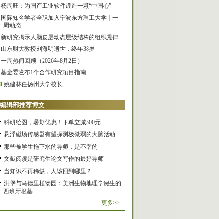
杨周旺：为国产工业软件锻造一颗“中国心”
国际知名学者全职加入宁波东方理工大学｜一
周动态
新研究揭示人脑皮层动态层级结构的组织规律
山东财大教授刘海明逝世，终年38岁
一周热闻回顾（2026年8月2日）
基金委发布1个合作研究项目指南
0
姚建林任扬州大学校长
编辑部推荐博文
科研绘图，暑期优惠！下单立减500元
悬浮磁场传感器有望探测极微弱的大脑活动
那些被学生拖下水的导师，是不幸的
文献阅读是研究生论文写作的最好导师
当知识不再稀缺，人该回到哪里？
洪堡与马德里植物园：美洲生物地理学诞生的
西班牙根基
更多>>