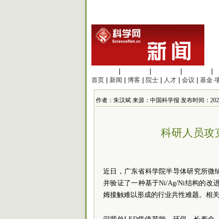
生命科学
|
医学科学
|
化学科学
|
工程材料
|
首页
|
新闻
|
博客
|
院士
|
人才
|
会议
|
基金·
作者：朱汉斌 来源：中国科学报 发布时间：2026/6/13
科研人员攻
近日，广东省科学院半导体研究所微
并验证了一种基于Ni/Ag/Ni结构的
姆接触难以形成的行业共性难题。相