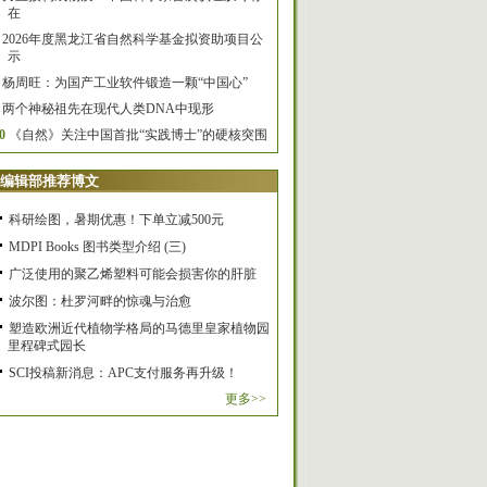
在
2026年度黑龙江省自然科学基金拟资助项目公
示
杨周旺：为国产工业软件锻造一颗“中国心”
两个神秘祖先在现代人类DNA中现形
0
《自然》关注中国首批“实践博士”的硬核突围
编辑部推荐博文
科研绘图，暑期优惠！下单立减500元
MDPI Books 图书类型介绍 (三)
广泛使用的聚乙烯塑料可能会损害你的肝脏
波尔图：杜罗河畔的惊魂与治愈
塑造欧洲近代植物学格局的马德里皇家植物园
里程碑式园长
SCI投稿新消息：APC支付服务再升级！
更多>>