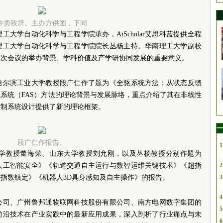
许勇致辞。主办方供图，下同
大学自动化科学与工程学院承办，AiScholar艾思科蓝提供全程
理工大学自动化科学与工程学院院长丛杨主持。华南理工大学副校
本次会议的举办背景、学科价值及产学研协同发展的重要意义。
哈尔滨工业大学教授段广仁作了题为《全驱系统方法：从状态反馈
系统（FAS）方法的理论背景与发展脉络，重点介绍了其在非线性
控制系统设计提供了新的理论框架。
一
段广仁作报告。
1
学教授董海荣、山东大学教授刘允刚，以及丛杨教授分别作题为
人工智能安全》《轨道交通自主运行与数智运维关键技术》《超指
2
指数镇定》《机器人3D具身感知及自主操作》的报告。
3
4
公司、广州鲁邦通物联网科技股份有限公司、南方电网数字集团的
5
前沿技术在产业实践中的最新应用成果，深入剖析了行业痛点与未
6