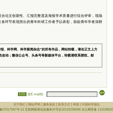
结合论文创新性、汇报完整度及海报学术质量进行综合评审，现场
在各环节表现突出的青年科研工作者予以表彰，鼓励青年学者深耕
学报、科学网、科学新闻杂志”的所有作品，网站转载，请在正文上方
性改动；微信公众号、头条号等新媒体平台，转载请联系授权。邮
打印
发E-mail给：
|
|
|
|
|
关于我们
网站声明
服务条款
联系方式
举报
中国科学报社
备07017567号-12
互联网新闻信息服务许可证10120230008
京公网安备 110108020