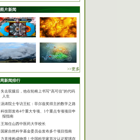
图片新闻
>>更多
周新闻排行
失去双腿后，他在轮椅上书写“高可信”的代码
人生
汤涛院士专访王虹：菲尔兹奖得主的数学之路
科技部发布4个重大专项、1个重点专项项目申
报指南
王旭任山西中医药大学校长
国家自然科学基金委员会发布多个项目指南
力直接构成物质！中国科学家首次认证胶球存