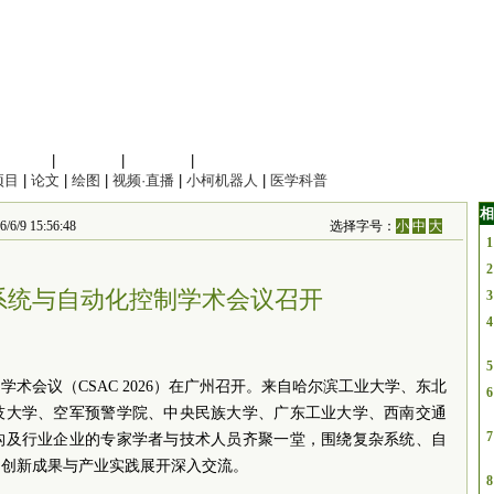
信息科学
|
地球科学
|
数理科学
|
管理综合
项目
|
论文
|
绘图
|
视频·直播
|
小柯机器人
|
医学科普
相
 15:56:48
选择字号：
小
中
大
1
2
杂系统与自动化控制学术会议召开
3
4
5
制学术会议（CSAC 2026）在广州召开。来自哈尔滨工业大学、东北
6
技大学、空军预警学院、中央民族大学、广东工业大学、西南交通
7
构及行业企业的专家学者与技术人员齐聚一堂，围绕复杂系统、自
、创新成果与产业实践展开深入交流。
8