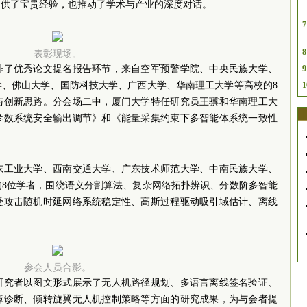
提供了宝贵经验，也推动了学术与产业的深度对话。
7
8
表彰现场。
排了优秀论文提名报告环节，来自空军预警学院、中央民族大学、
9
学、佛山大学、国防科技大学、广西大学、华南理工大学等高校的8
1
与创新思路。分会场二中，厦门大学特任研究员王骥和华南理工大
参数系统安全输出调节》和《能量采集约束下多智能体系统一致性
东工业大学、西南交通大学、广东技术师范大学、中南民族大学、
的8位学者，围绕语义分割算法、复杂网络拓扑辨识、分数阶多智能
受攻击随机时延网络系统稳定性、高斯过程驱动吸引域估计、离线
。
参会人员合影。
研究者以图文形式展示了无人机路径规划、多语言离线签名验证、
障诊断、倾转旋翼无人机控制策略等方面的研究成果，为与会者提