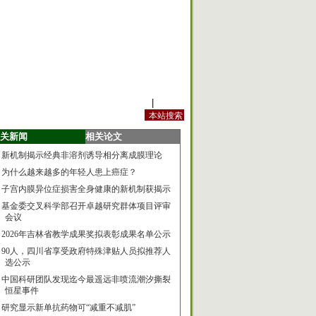
站内规定
|
手机版
关新闻
相关论文
新机制揭示经典非溶剂诱导相分离成膜理论
为什么越来越多的年轻人患上癌症？
子宫内膜异位症损害全身健康的新机制获揭示
基金委交叉科学部召开卓越研究群体项目评审
会议
2026年吉林省教学成果奖拟表彰成果名单公示
90人，四川省享受政府特殊津贴人员拟推荐人
选公示
中国科研团队发现迄今最遥远非喷流潮汐撕裂
恒星事件
研究显示新单抗药物可“减重不减肌”