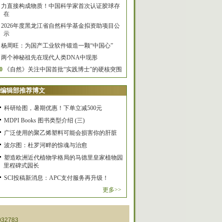
力直接构成物质！中国科学家首次认证胶球存
在
2026年度黑龙江省自然科学基金拟资助项目公
示
杨周旺：为国产工业软件锻造一颗“中国心”
两个神秘祖先在现代人类DNA中现形
0
《自然》关注中国首批“实践博士”的硬核突围
编辑部推荐博文
科研绘图，暑期优惠！下单立减500元
MDPI Books 图书类型介绍 (三)
广泛使用的聚乙烯塑料可能会损害你的肝脏
波尔图：杜罗河畔的惊魂与治愈
塑造欧洲近代植物学格局的马德里皇家植物园
里程碑式园长
SCI投稿新消息：APC支付服务再升级！
更多>>
32783