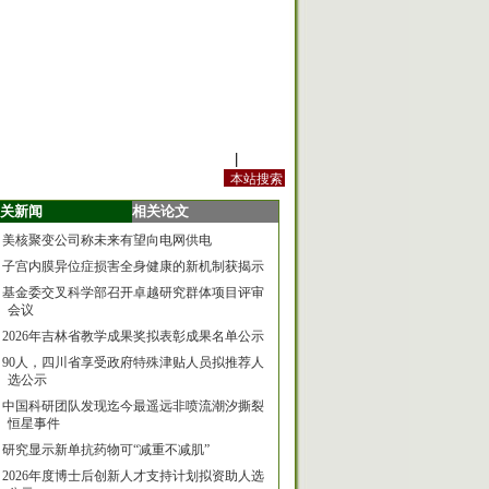
站内规定
|
手机版
关新闻
相关论文
美核聚变公司称未来有望向电网供电
子宫内膜异位症损害全身健康的新机制获揭示
基金委交叉科学部召开卓越研究群体项目评审
会议
2026年吉林省教学成果奖拟表彰成果名单公示
90人，四川省享受政府特殊津贴人员拟推荐人
选公示
中国科研团队发现迄今最遥远非喷流潮汐撕裂
恒星事件
研究显示新单抗药物可“减重不减肌”
2026年度博士后创新人才支持计划拟资助人选