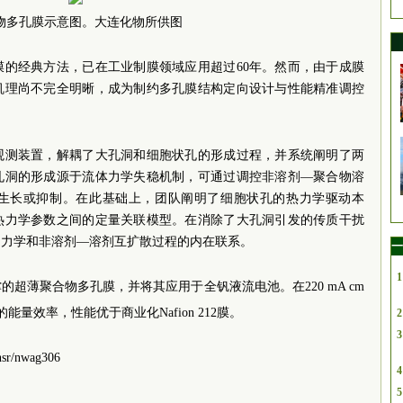
物多孔膜示意图。大连化物所供图
膜的经典方法，已在工业制膜领域应用超过60年。然而，由于成膜
机理尚不完全明晰，成为制约多孔膜结构定向设计与性能精准调控
观测装置，解耦了大孔洞和细胞状孔的形成过程，并系统阐明了两
孔洞的形成源于流体力学失稳机制，可通过调控非溶剂—聚合物溶
生长或抑制。在此基础上，团队阐明了细胞状孔的热力学驱动本
热力学参数之间的定量关联模型。在消除了大孔洞引发的传质干扰
动力学和非溶剂—溶剂互扩散过程的内在联系。
一
1
超薄聚合物多孔膜，并将其应用于全钒液流电池。在220 mA cm
量效率，性能优于商业化Nafion 212膜。
2
3
sr/nwag306
4
5