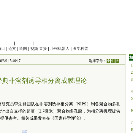
信息科学
|
地球科学
|
数理科学
|
管理综合
项目
|
论文
|
绘图
|
视频·直播
|
小柯机器人
|
医学科普
相
 15:40:17
选择字号：
小
中
大
1
2
经典非溶剂诱导相分离成膜理论
3
4
5
研究员李先锋团队在非溶剂诱导相分离（NIPS）制备聚合物多孔
6
设计出自支撑的超薄（2.7微米）聚合物多孔膜，
为相分离机理提供
计提供参考。
相关成果
发表在《国家科学评论》。
7
8