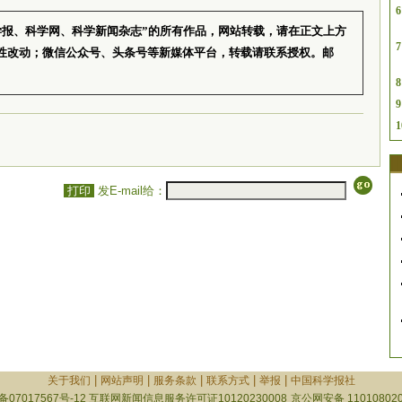
6
学报、科学网、科学新闻杂志”的所有作品，网站转载，请在正文上方
7
性改动；微信公众号、头条号等新媒体平台，转载请联系授权。邮
8
9
1
打印
发E-mail给：
|
|
|
|
|
关于我们
网站声明
服务条款
联系方式
举报
中国科学报社
备07017567号-12
互联网新闻信息服务许可证10120230008
京公网安备 110108020