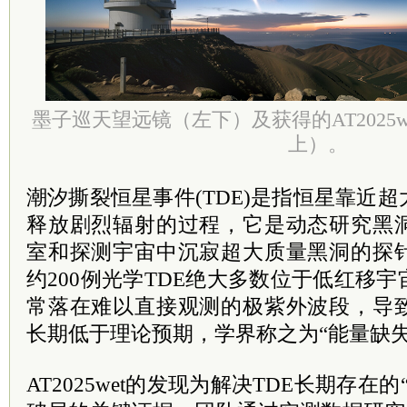
墨子巡天望远镜（左下）及获得的AT2025
上）。
潮汐撕裂恒星事件(TDE)是指恒星靠近
释放剧烈辐射的过程，它是动态研究黑
室和探测宇宙中沉寂超大质量黑洞的探
约200例光学TDE绝大多数位于低红移
常落在难以直接观测的极紫外波段，导
长期低于理论预期，学界称之为“能量缺失
AT2025wet的发现为解决TDE长期存在