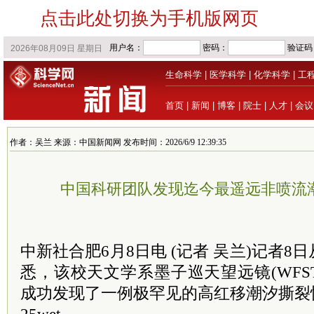
点击此处切换为手机版网页
生命科学
|
医学科学
|
化学科学
|
工
首页
|
新闻
|
博客
|
院士
|
人才
|
会议
作者：吴兰 来源：中国新闻网 发布时间：2026/6/9 12:39:35
中国科研团队发现迄今最遥远非喷流
中新社合肥6月8日电 (记者 吴兰)记者
悉，该校天文学系墨子巡天望远镜(WFST
成功发现了一例极罕见的高红移潮汐撕裂恒星