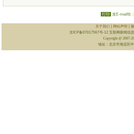
打印
发E-mail给
|
|
关于我们
网站声明
京ICP备07017567号-12
互联网新闻信息服
Copyright @ 2007-
地址：北京市海淀区中关村