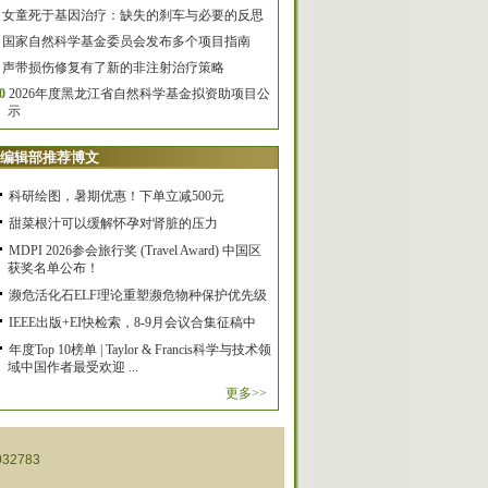
女童死于基因治疗：缺失的刹车与必要的反思
国家自然科学基金委员会发布多个项目指南
声带损伤修复有了新的非注射治疗策略
0
2026年度黑龙江省自然科学基金拟资助项目公
示
编辑部推荐博文
科研绘图，暑期优惠！下单立减500元
甜菜根汁可以缓解怀孕对肾脏的压力
MDPI 2026参会旅行奖 (Travel Award) 中国区
获奖名单公布！
濒危活化石ELF理论重塑濒危物种保护优先级
IEEE出版+EI快检索，8-9月会议合集征稿中
年度Top 10榜单 | Taylor & Francis科学与技术领
域中国作者最受欢迎 ...
更多>>
32783