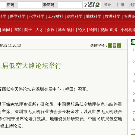
科学
|
医学科学
|
化学科学
|
工程材料
|
信息科学
|
地球科学
|
数理科学
|
管理
|
新闻
|
博客
|
院士
|
人才
|
会议
|
基金·项目
|
论文
|
绘图
|
视频·直播
|
小柯机
相
 11:20:13
选择字号：
小
中
大
1
2
五届低空天路论坛举行
3
4
第五届低空天路论坛在深圳会展中心（福田）召开。
5
6
以下简称地理资源所）研究员、中国民航局低空地理信息与航路重
会主席、深圳市无人机行业协会会长杨金才，以及世界无人机联合
7
·希尔维宁出席论坛并致辞。地理资源所研究员、中国民航局低空地
8
陆锋主持论坛。