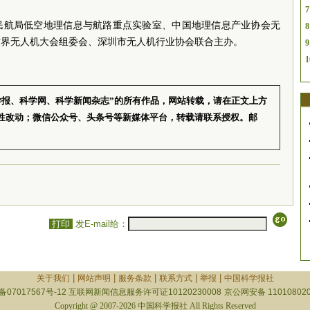
7
民航局低空地理信息与航路重点实验室、中国地理信息产业协会无
8
世界无人机大会组委会、深圳市无人机行业协会联合主办。
9
1
学报、科学网、科学新闻杂志”的所有作品，网站转载，请在正文上方
性改动；微信公众号、头条号等新媒体平台，转载请联系授权。邮
打印
发E-mail给：
|
|
|
|
|
关于我们
网站声明
服务条款
联系方式
举报
中国科学报社
备07017567号-12
互联网新闻信息服务许可证10120230008
京公网安备 110108020
Copyright @ 2007-2026 中国科学报社 All Rights Reserved