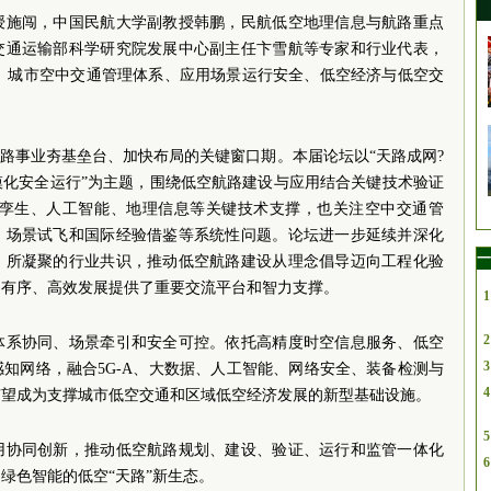
授施闯，中国民航大学副教授韩鹏，民航低空地理信息与航路重点
交通运输部科学研究院发展中心副主任卞雪航等专家和行业代表，
网、城市空中交通管理体系、应用场景运行安全、低空经济与低空交
航路事业夯基垒台、加快布局的关键窗口期。本届论坛以“天路成网?
模化安全运行”为主题，围绕低空航路建设与应用结合关键技术验证
数字孪生、人工智能、地理信息等关键技术支撑，也关注空中交通管
、场景试飞和国际经验借鉴等系统性问题。论坛进一步延续并深化
一
》所凝聚的行业共识，推动低空航路建设从理念倡导迈向工程化验
、有序、高效发展提供了重要交流平台和智力支撑。
1
2
体系协同、场景牵引和安全可控。依托高精度时空信息服务、低空
3
知网络，融合5G-A、大数据、人工智能、网络安全、装备检测与
4
有望成为支撑城市低空交通和区域低空经济发展的新型基础设施。
5
用协同创新，推动低空航路规划、建设、验证、运行和监管一体化
6
绿色智能的低空“天路”新生态。