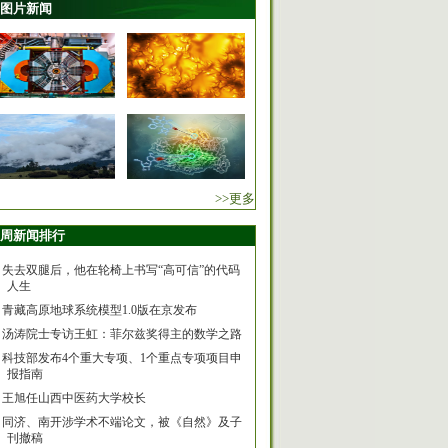
图片新闻
>>更多
周新闻排行
失去双腿后，他在轮椅上书写“高可信”的代码
人生
青藏高原地球系统模型1.0版在京发布
汤涛院士专访王虹：菲尔兹奖得主的数学之路
科技部发布4个重大专项、1个重点专项项目申
报指南
王旭任山西中医药大学校长
同济、南开涉学术不端论文，被《自然》及子
刊撤稿