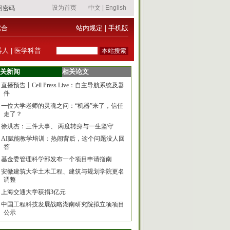
综合
站内规定
|
手机版
器人
|
医学科普
关新闻
相关论文
直播预告丨Cell Press Live：自主导航系统及器
件
一位大学老师的灵魂之问：“机器”来了，信任
走了？
徐洪杰：三件大事、 两度转身与一生坚守
AI赋能教学培训：热闹背后，这个问题没人回
答
基金委管理科学部发布一个项目申请指南
安徽建筑大学土木工程、建筑与规划学院更名
调整
上海交通大学获捐3亿元
中国工程科技发展战略湖南研究院拟立项项目
公示