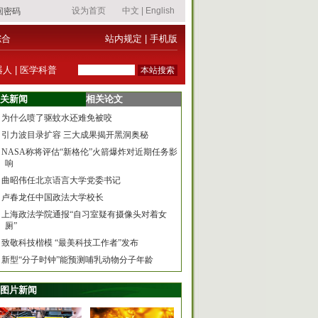
综合
站内规定
|
手机版
器人
|
医学科普
关新闻
相关论文
为什么喷了驱蚊水还难免被咬
引力波目录扩容 三大成果揭开黑洞奥秘
NASA称将评估“新格伦”火箭爆炸对近期任务影
响
曲昭伟任北京语言大学党委书记
卢春龙任中国政法大学校长
上海政法学院通报“自习室疑有摄像头对着女
厕”
致敬科技楷模 “最美科技工作者”发布
新型“分子时钟”能预测哺乳动物分子年龄
图片新闻