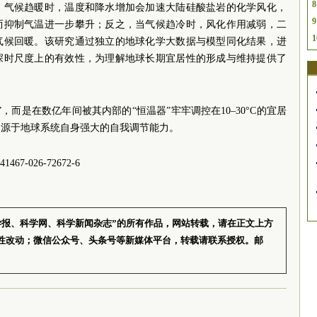
8
、气候趋暖时，温度和降水增加会加速大陆硅酸盐岩的化学风化，
9
而抑制气温进一步攀升；反之，当气候趋冷时，风化作用减弱，二
1
气候回暖。该研究通过独立的地球化学大数据与模型同化结果，进
深时尺度上的有效性，为理解地球长期宜居性的形成与维持提供了
，而是在数亿年间被其内部的“恒温器”牢牢调控在10–30°C的宜居
是源于地球系统自身强大的自我调节能力。
1467-026-72672-6
学报、科学网、科学新闻杂志”的所有作品，网站转载，请在正文上方
性改动；微信公众号、头条号等新媒体平台，转载请联系授权。邮