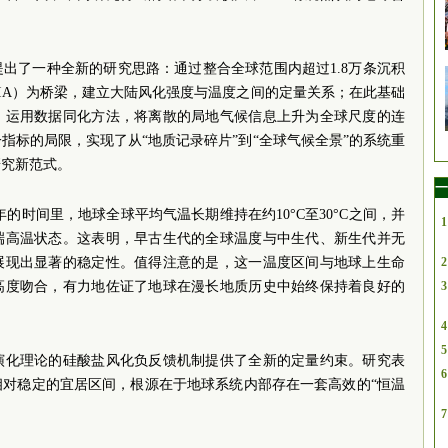
出了一种全新的研究思路：通过整合全球范围内超过1.8万条沉积
IA）为桥梁，建立大陆风化强度与温度之间的定量关系；在此基础
，运用数据同化方法，将离散的局地气候信息上升为全球尺度的连
指标的局限，实现了从“地质记录碎片”到“全球气候全景”的系统重
研究新范式。
一
年的时间里，地球全球平均气温长期维持在约10°C至30°C之间，并
1
端高温状态。这表明，早古生代的全球温度与中生代、新生代并无
展现出显著的稳定性。值得注意的是，这一温度区间与地球上生命
2
高度吻合，有力地佐证了地球在漫长地质历史中始终保持着良好的
3
4
5
演化理论的硅酸盐风化负反馈机制提供了全新的定量约束。研究表
6
相对稳定的宜居区间，根源在于地球系统内部存在一套高效的“恒温
7