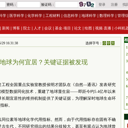
科学
|
医学科学
|
化学科学
|
工程材料
|
信息科学
|
地球科学
|
数理科学
|
管理
|
新闻
|
博客
|
院士
|
人才
|
会议
|
基金·项目
|
论文
|
绘图
|
视频·直播
|
小柯机
相
16:31:38
选择字号：
小
中
大
1
2
年来地球为何宜居？关键证据被发现
3
4
5
发工程全国重点实验室教授侯明才团队在《自然—通讯》发表研究
6
模型数据同化技术，重建了地球显生宙——即距今约5.4亿年以来
7
球长期宜居性的维持机制提供了关键证据，为理解深时地球生命环
8
景指标。
氧同位素等地球化学代用指标。然而，由于代用指标存在固有不确
早古生代，不同研究得出的结果分歧较大，甚至有观点认为地球曾