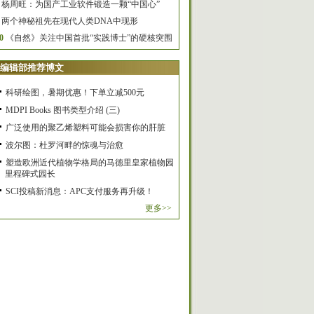
杨周旺：为国产工业软件锻造一颗“中国心”
两个神秘祖先在现代人类DNA中现形
0
《自然》关注中国首批“实践博士”的硬核突围
编辑部推荐博文
科研绘图，暑期优惠！下单立减500元
MDPI Books 图书类型介绍 (三)
广泛使用的聚乙烯塑料可能会损害你的肝脏
波尔图：杜罗河畔的惊魂与治愈
塑造欧洲近代植物学格局的马德里皇家植物园
里程碑式园长
SCI投稿新消息：APC支付服务再升级！
更多>>