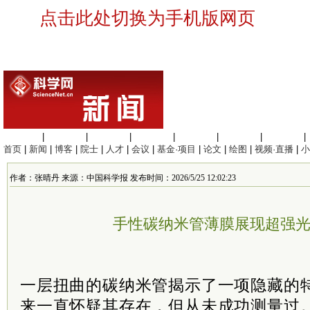
点击此处切换为手机版网页
生命科学
|
医学科学
|
化学科学
|
工程材料
|
信息科学
|
地球科学
|
数理科学
|
首页
|
新闻
|
博客
|
院士
|
人才
|
会议
|
基金·项目
|
论文
|
绘图
|
视频·直播
|
小
作者：张晴丹 来源：中国科学报 发布时间：2026/5/25 12:02:23
手性碳纳米管薄膜展现超强
一层扭曲的碳纳米管揭示了一项隐藏的
来一直怀疑其存在，但从未成功测量过