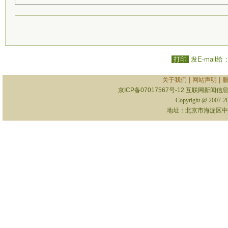
打印
发E-mail给
|
|
关于我们
网站声明
京ICP备07017567号-12
互联网新闻信息服
Copyright @ 2007-
地址：北京市海淀区中关村