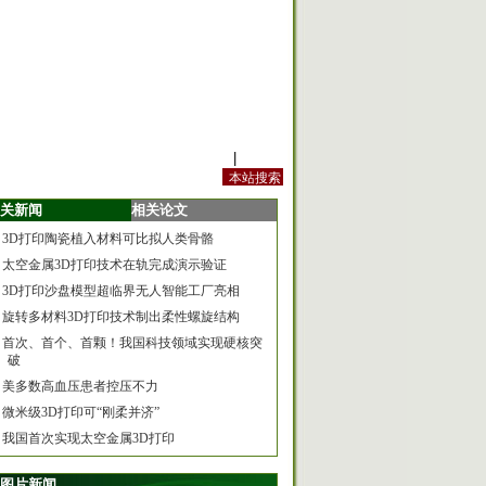
站内规定
|
手机版
关新闻
相关论文
3D打印陶瓷植入材料可比拟人类骨骼
太空金属3D打印技术在轨完成演示验证
3D打印沙盘模型超临界无人智能工厂亮相
旋转多材料3D打印技术制出柔性螺旋结构
首次、首个、首颗！我国科技领域实现硬核突
破
美多数高血压患者控压不力
微米级3D打印可“刚柔并济”
我国首次实现太空金属3D打印
图片新闻