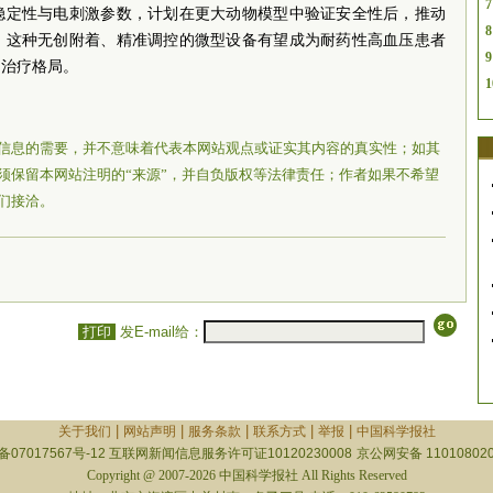
7
稳定性与电刺激参数，计划在更大动物模型中验证安全性后，推动
8
，这种无创附着、精准调控的微型设备有望成为耐药性高血压患者
9
的治疗格局。
1
信息的需要，并不意味着代表本网站观点或证实其内容的真实性；如其
须保留本网站注明的“来源”，并自负版权等法律责任；作者如果不希望
们接洽。
打印
发E-mail给：
|
|
|
|
|
关于我们
网站声明
服务条款
联系方式
举报
中国科学报社
备07017567号-12
互联网新闻信息服务许可证10120230008
京公网安备 110108020
Copyright @ 2007-2026 中国科学报社 All Rights Reserved