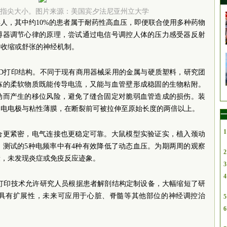
指尖大小。图片来源：美国宾夕法尼亚州立大学
人，其中约10%的患者属于耐药性高血压，即便联合使用多种药物
搏器调节心律的原理，尝试通过电信号调控人体的压力感受器反射
动收缩或舒张的神经机制。
3D打印结构。不同于现有商用器械采用的金属与硬质塑料，研究团
冻的柔软物质既能传导电流，又能与血管壁形成稳固的生物粘附。
动而产生的移位风险，避免了缝合固定对脆弱血管造成的损伤。装
导电电极与粘性薄膜，在断裂前可被拉伸至原始长度的两倍以上。
一
1
合更紧密，电气连接也更稳定可靠。大鼠模型实验证实，植入颈动
，测试的5种电频率中有4种有效降低了动态血压。为期两周的观察
2
康，未发现炎症或免疫反应迹象。
3
4
D打印技术允许研究人员根据患者解剖结构定制设备，大幅缩短了研
具有扩展性，未来可应用于心脏、脊髓等其他部位的神经调控治
5
6