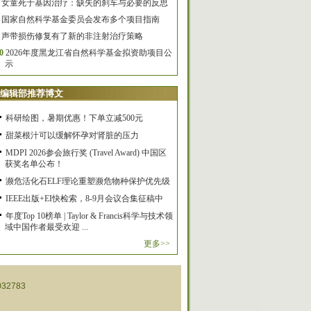
女童死于基因治疗：缺失的刹车与必要的反思
国家自然科学基金委员会发布多个项目指南
声带损伤修复有了新的非注射治疗策略
0
2026年度黑龙江省自然科学基金拟资助项目公
示
编辑部推荐博文
科研绘图，暑期优惠！下单立减500元
甜菜根汁可以缓解怀孕对肾脏的压力
MDPI 2026参会旅行奖 (Travel Award) 中国区
获奖名单公布！
濒危活化石ELF理论重塑濒危物种保护优先级
IEEE出版+EI快检索，8-9月会议合集征稿中
年度Top 10榜单 | Taylor & Francis科学与技术领
域中国作者最受欢迎 ...
更多>>
32783