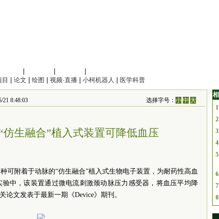
信息科学
|
地球科学
|
数理科学
|
管理综合
项目
|
论文
|
绘图
|
视频·直播
|
小柯机器人
|
医学科普
相
8:48:03
选择字号：
小
中
大
1
2
“仿生融合”植入式装置可降低血压
3
4
5
种可附着于动脉的“仿生融合”植入式生物电子装置，为耐药性高血
6
实验中，该装置通过微电流刺激颈动脉压力感受器，将血压平均降
7
论文发表于最新一期《Device》期刊。
8