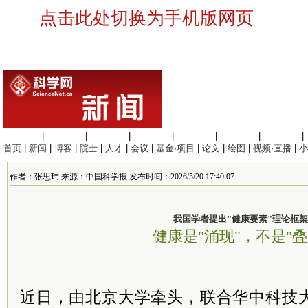
点击此处切换为手机版网页
生命科学
|
医学科学
|
化学科学
|
工程材料
|
信息科学
|
地球科学
|
数理科学
|
首页
|
新闻
|
博客
|
院士
|
人才
|
会议
|
基金·项目
|
论文
|
绘图
|
视频·直播
|
小
作者：张思玮 来源：中国科学报 发布时间：2026/5/20 17:40:07
我国学者提出"健康要素"理论框架
健康是"涌现"，不是"叠
近日，由北京大学牵头，联合华中科技