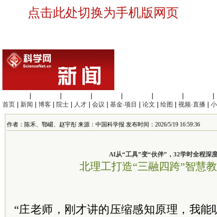
点击此处切换为手机版网页
生命科学
|
医学科学
|
化学科学
|
工程材料
|
信息科学
|
地球科学
|
数理科学
|
首页
|
新闻
|
博客
|
院士
|
人才
|
会议
|
基金·项目
|
论文
|
绘图
|
视频·直播
|
小
作者：陈禾、鄂嵋、赵宇彤 来源：中国科学报 发布时间：2026/5/19 16:59:36
AI从“工具”变“伙伴”，32学时全程深
北理工打造“三融四跨”智慧
“庄老师，刚才讲的压缩感知原理，我能