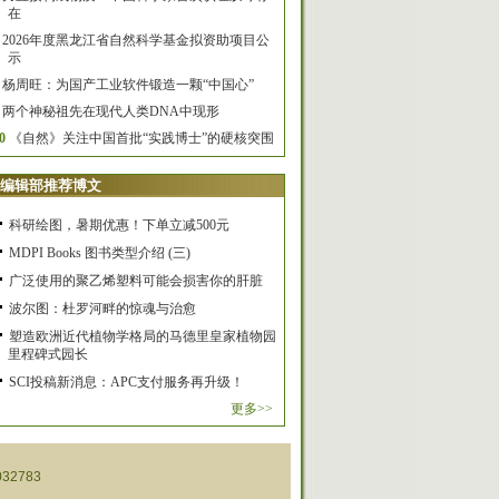
在
2026年度黑龙江省自然科学基金拟资助项目公
示
杨周旺：为国产工业软件锻造一颗“中国心”
两个神秘祖先在现代人类DNA中现形
0
《自然》关注中国首批“实践博士”的硬核突围
编辑部推荐博文
科研绘图，暑期优惠！下单立减500元
MDPI Books 图书类型介绍 (三)
广泛使用的聚乙烯塑料可能会损害你的肝脏
波尔图：杜罗河畔的惊魂与治愈
塑造欧洲近代植物学格局的马德里皇家植物园
里程碑式园长
SCI投稿新消息：APC支付服务再升级！
更多>>
32783