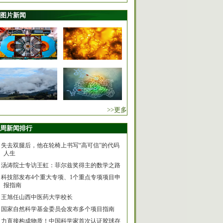
图片新闻
>>更多
周新闻排行
失去双腿后，他在轮椅上书写“高可信”的代码
人生
汤涛院士专访王虹：菲尔兹奖得主的数学之路
科技部发布4个重大专项、1个重点专项项目申
报指南
王旭任山西中医药大学校长
国家自然科学基金委员会发布多个项目指南
力直接构成物质！中国科学家首次认证胶球存