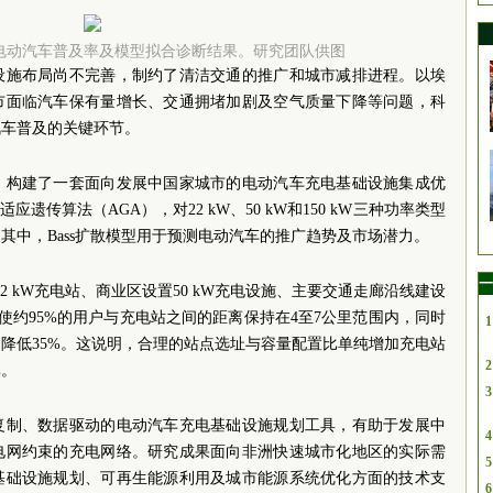
30年电动汽车普及率及模型拟合诊断结果。研究团队供图
设施布局尚不完善，制约了清洁交通的推广和城市减排进程。以埃
市面临汽车保有量增长、交通拥堵加剧及空气质量下降等问题，科
汽车普及的关键环节。
，构建了一套面向发展中国家城市的电动汽车充电基础设施集成优
应遗传算法（AGA），对22 kW、50 kW和150 kW三种功率类型
其中，Bass扩散模型用于预测电动汽车的推广趋势及市场潜力。
一
2 kW充电站、商业区设置50 kW充电设施、主要交通走廊沿线建设
，可使约95%的用户与充电站之间的距离保持在4至7公里范围内，同时
1
降低35%。这说明，合理的站点选址与容量配置比单纯增加充电站
2
率。
3
复制、数据驱动的电动汽车充电基础设施规划工具，有助于发展中
4
电网约束的充电网络。研究成果面向非洲快速城市化地区的实际需
5
基础设施规划、可再生能源利用及城市能源系统优化方面的技术支
6