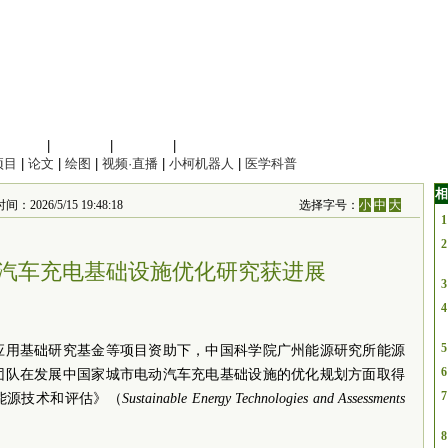
信息科学
|
地球科学
|
数理科学
|
管理综合
项目
|
论文
|
绘图
|
视频·直播
|
小柯机器人
|
医学科普
相
6/5/15 19:48:18
选择字号：
小
中
大
1
2
汽车充电基础设施优化研究获进展
3
4
5
应用基础研究基金等项目资助下，中国科学院广州能源研究所能源
6
团队在发展中国家城市电动汽车充电基础设施的优化规划方面取得
7
能源技术和评估》（
Sustainable Energy Technologies and Assessments
8