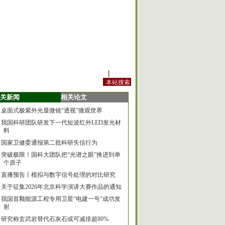
站内规定
|
手机版
关新闻
相关论文
桌面式极紫外光显微镜“透视”微观世界
我国科研团队研发下一代短波红外LED发光材
料
国家卫健委通报第二批科研失信行为
突破极限！国科大团队把“光谱之眼”推进到单
个原子
直播预告丨模拟与数字信号处理的对比研究
关于征集2026年北京科学演讲大赛作品的通知
我国首颗能源工程专用卫星“电建一号”成功发
射
研究称玄武岩替代石灰石或可减排超80%