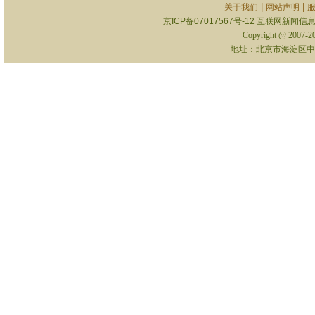
|
|
关于我们
网站声明
京ICP备07017567号-12
互联网新闻信息服
Copyright @ 2007-
地址：北京市海淀区中关村