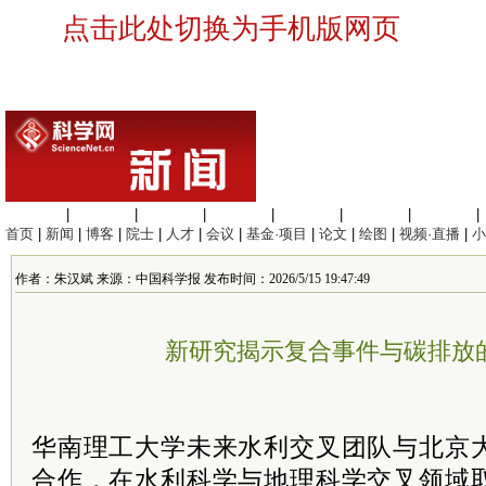
点击此处切换为手机版网页
生命科学
|
医学科学
|
化学科学
|
工程材料
|
信息科学
|
地球科学
|
数理科学
|
首页
|
新闻
|
博客
|
院士
|
人才
|
会议
|
基金·项目
|
论文
|
绘图
|
视频·直播
|
小
作者：朱汉斌 来源：中国科学报 发布时间：2026/5/15 19:47:49
新研究揭示复合事件与碳排放
华南理工大学未来水利交叉团队与北京
合作，在水利科学与地理科学交叉领域