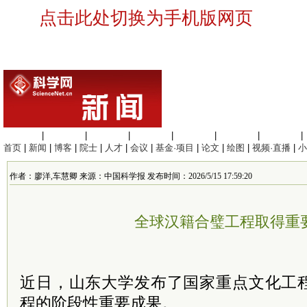
点击此处切换为手机版网页
生命科学
|
医学科学
|
化学科学
|
工程材料
|
信息科学
|
地球科学
|
数理科学
|
首页
|
新闻
|
博客
|
院士
|
人才
|
会议
|
基金·项目
|
论文
|
绘图
|
视频·直播
|
小
作者：廖洋,车慧卿 来源：中国科学报 发布时间：2026/5/15 17:59:20
全球汉籍合璧工程取得重
近日，山东大学发布了国家重点文化工
程的阶段性重要成果。