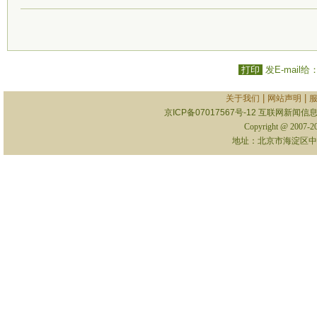
打印
发E-mail给
|
|
关于我们
网站声明
京ICP备07017567号-12
互联网新闻信息服
Copyright @ 2007-
地址：北京市海淀区中关村