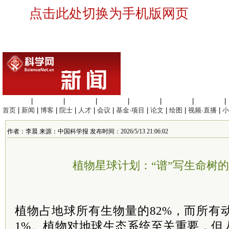
点击此处切换为手机版网页
生命科学
|
医学科学
|
化学科学
|
工程材料
|
信息科学
|
地球科学
|
数理科学
|
首页
|
新闻
|
博客
|
院士
|
人才
|
会议
|
基金·项目
|
论文
|
绘图
|
视频·直播
|
小
作者：李晨 来源：中国科学报 发布时间：2026/5/13 21:06:02
植物星球计划：“谱”写生命树
植物占地球所有生物量的82%，而所有
1%。植物对地球生态系统至关重要，但