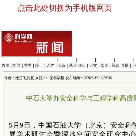
点击此处切换为手机版网页
生命科学
|
医学科学
|
化学科学
|
工程材料
|
信息科学
|
地球科学
|
数理科学
|
首页
|
新闻
|
博客
|
院士
|
人才
|
会议
|
基金·项目
|
论文
|
绘图
|
视频·直播
|
小
作者：徐云飞,陈彬 来源：中国科学报 发布时间：2026/5/12 18:36:38
中石大举办安全科学与工程学科高质
5月9日，中国石油大学（北京）安全科
展学术研讨会暨深地空间安全研究中