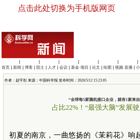
点击此处切换为手机版网页
生命科学
|
医学科学
|
化学科学
|
工程材料
|
信息科学
|
地球科学
|
数理科学
|
首页
|
新闻
|
博客
|
院士
|
人才
|
会议
|
基金·项目
|
论文
|
绘图
|
视频·直播
|
小
作者：赵宇彤 来源：中国科学报 发布时间：2026/5/12 15:23:05
“全球每5家脑机接口企业，就有1家来自
占比22%！“最强大脑”发展
初夏的南京，一曲悠扬的《茉莉花》响