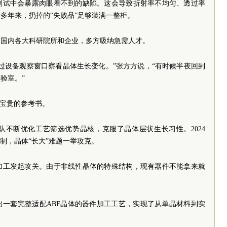
测试中会暴露肉眼看不到的缺陷。这会导致折射率不均匀、透过率
多年来，扔掉的“失败品”足够装满一整柜。
访国内各大科研院所和企业，多方吸纳急需人才。
过设备观察窗口察看晶体生长变化。”张方方说，“有时候半夜回到
验室。”
最宝贵的参考书。
队不断优化工艺筛选优势晶核，克服了晶体层状生长习性。2024
制，晶体“长大”难题一举攻克。
加工发起攻关。由于非线性晶体的特殊结构，现有器件不能拿来就
出一套完整适配ABF晶体的器件加工工艺，实现了从单晶材料到实