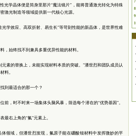
7
线性光学晶体便是筒身里那片“魔法镜片”，能将普通激光转化为特殊
8
精密激光制造等领域提供新一代核心光源。
9
1
性光学效应、高双折射、易生长”等苛刻性能的新晶体，是世界性难
材料，始终找不到兼具多重优异性能的材料。
别元素的替换上，未能实现材料本质的突破。”潘世烈和团队成员认
新材料。
何找到最适合的那一个？
位前，时不时来一场集体头脑风暴，筛选每个潜在的“优势基因”。
表最右上角的“氟”元素上。
晶体领域，但潘世烈发现，氟原子能在硼酸铵材料中发挥微妙的平