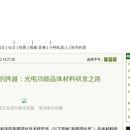
信息科学
|
地球科学
|
数理科学
|
管理综合
项目
|
论文
|
绘图
|
视频·直播
|
小柯机器人
|
医学科普
相
4:27:26
选择字号：
小
中
大
1
2
的跨越：光电功能晶体材料研发之路
3
4
5
6
员正在进行激光实验。受访单位供图
7
8
科学院新疆理化技术研究所（以下简称“新疆理化所”）晶体材料研