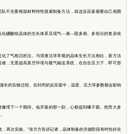
团队不光要根据材料特性摸索制备方法，就连反应釜都要自己画图
氟化硼酸铵晶体的生长体系呈现气—液—固多相、多组分的复杂状
优化了气相沉积法。与溶液法等常规的晶体生长方法相比，新方法
困难，无需超高真空环境与载气输送系统，在自生压力下，即可形
是漫长的实验过程。在封闭的反应釜中，温度、压力等参数都会影响
都像埋下一个期待。临开釜的那一刻，心都提到嗓子眼。然而大多
体。
数，再次实验。”张方方告诉记者，晶体制备的关键阶段有时恰好在