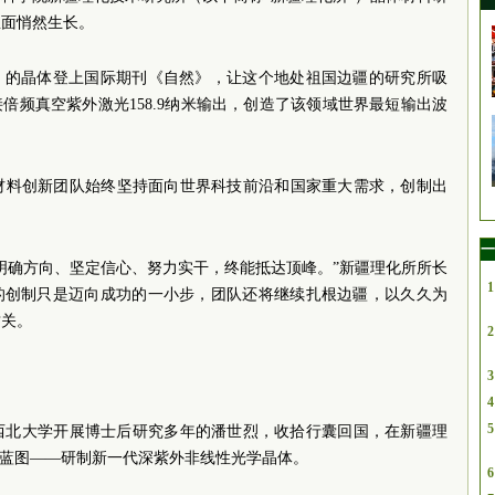
里面悄然生长。
F）的晶体登上国际期刊《自然》，让这个地处祖国边疆的研究所吸
倍频真空紫外激光158.9纳米输出，创造了该领域世界最短输出波
体材料创新团队始终坚持面向世界科技前沿和国家重大需求，创制出
一
明确方向、坚定信心、努力实干，终能抵达顶峰。”新疆理化所所长
1
体的创制只是迈向成功的一小步，团队还将继续扎根边疆，以久久为
攻关。
2
3
4
5
国西北大学开展博士后研究多年的潘世烈，收拾行囊回国，在新疆理
的蓝图——研制新一代深紫外非线性光学晶体。
6