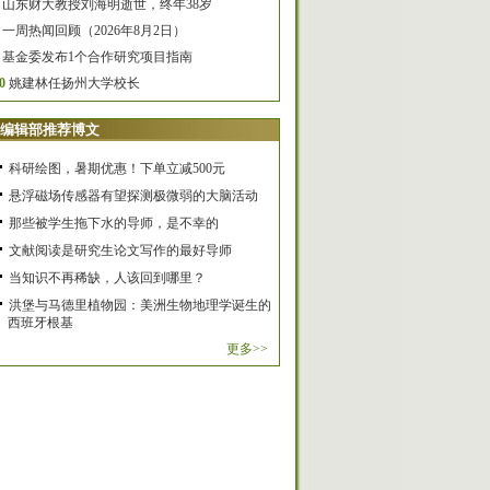
山东财大教授刘海明逝世，终年38岁
一周热闻回顾（2026年8月2日）
基金委发布1个合作研究项目指南
0
姚建林任扬州大学校长
编辑部推荐博文
科研绘图，暑期优惠！下单立减500元
悬浮磁场传感器有望探测极微弱的大脑活动
那些被学生拖下水的导师，是不幸的
文献阅读是研究生论文写作的最好导师
当知识不再稀缺，人该回到哪里？
洪堡与马德里植物园：美洲生物地理学诞生的
西班牙根基
更多>>