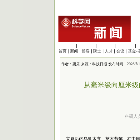
生命科学
|
医学科学
|
化学科学
|
工程材料
|
首页
|
新闻
|
博客
|
院士
|
人才
|
会议
|
基金·
作者：梁乐 来源：科技日报 发布时间：2026/5/12 1
从毫米级向厘米级
科研人
立夏后的乌鲁木齐，草木葱郁。在中国