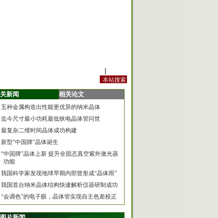
站内规定
|
手机版
关新闻
相关论文
五种金属构造出性能更优异的纳米晶体
迄今尺寸最小功耗最低铁电晶体管问世
最复杂二维时间晶体成功构建
新型“中国牌”晶体诞生
“中国牌”晶体上新 提升全固态真空紫外激光器
功能
我国科学家发现地球早期内部曾形成“晶体雨”
我国首台纳米晶体结构快速解析仪器研制成功
“会调色”的电子眼，晶体管实现自主色差校正
图片新闻