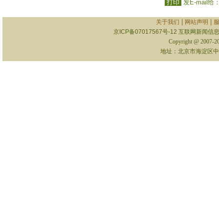
打印
发E-mail给
|
|
关于我们
网站声明
京ICP备07017567号-12
互联网新闻信息服
Copyright @ 2007-
地址：北京市海淀区中关村