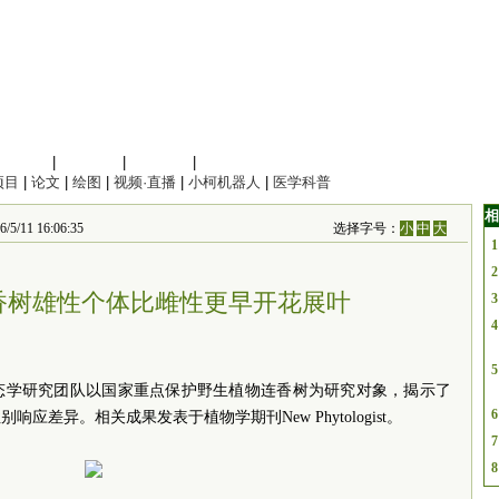
信息科学
|
地球科学
|
数理科学
|
管理综合
项目
|
论文
|
绘图
|
视频·直播
|
小柯机器人
|
医学科普
相
 16:06:35
选择字号：
小
中
大
1
2
香树雄性个体比雌性更早开花展叶
3
4
5
态学研究团队以国家重点保护野生植物连香树为研究对象，揭示了
6
差异。相关成果发表于植物学期刊New Phytologist。
7
8