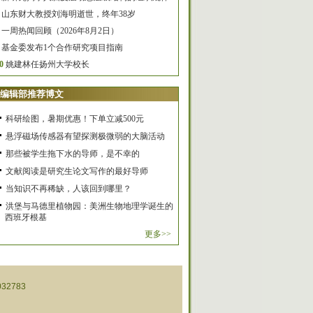
山东财大教授刘海明逝世，终年38岁
一周热闻回顾（2026年8月2日）
基金委发布1个合作研究项目指南
0
姚建林任扬州大学校长
编辑部推荐博文
科研绘图，暑期优惠！下单立减500元
悬浮磁场传感器有望探测极微弱的大脑活动
那些被学生拖下水的导师，是不幸的
文献阅读是研究生论文写作的最好导师
当知识不再稀缺，人该回到哪里？
洪堡与马德里植物园：美洲生物地理学诞生的
西班牙根基
更多>>
32783