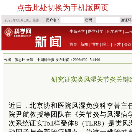
点击此处切换为手机版网页
生命科学
|
医学科学
|
化学科学
|
工
首页
|
新闻
|
博客
|
院士
|
人才
|
会议
作者：张思玮 来源：中国科学报 发布时间：2026/4/29 15:44:01
研究证实类风湿关节炎关键
近日，北京协和医院风湿免疫科李菁主
院尹航教授等团队在《关节炎与风湿病
次系统证实Toll样受体8（TLR8）是