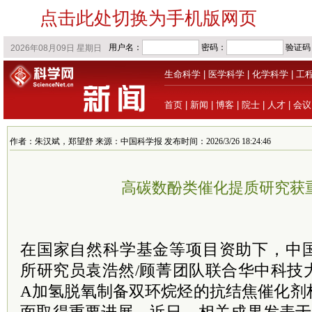
点击此处切换为手机版网页
生命科学
|
医学科学
|
化学科学
|
工
首页
|
新闻
|
博客
|
院士
|
人才
|
会议
作者：朱汉斌，郑望舒 来源：中国科学报 发布时间：2026/3/26 18:24:46
高碳数酚类催化提质研究获
在国家自然科学基金等项目资助下，中
所研究员袁浩然/顾菁团队联合华中科技
A加氢脱氧制备双环烷烃的抗结焦催化剂