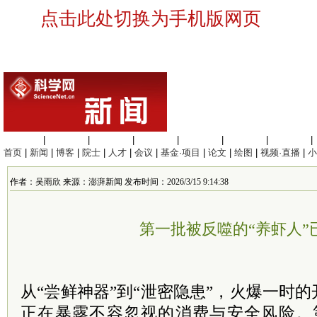
点击此处切换为手机版网页
生命科学
|
医学科学
|
化学科学
|
工程材料
|
信息科学
|
地球科学
|
数理科学
|
首页
|
新闻
|
博客
|
院士
|
人才
|
会议
|
基金·项目
|
论文
|
绘图
|
视频·直播
|
小
作者：吴雨欣 来源：澎湃新闻 发布时间：2026/3/15 9:14:38
第一批被反噬的“养虾人”
从“尝鲜神器”到“泄密隐患”，火爆一时的
正在暴露不容忽视的消费与安全风险。