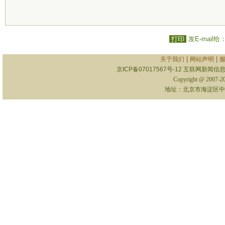
打印
发E-mail给
|
|
关于我们
网站声明
京ICP备07017567号-12
互联网新闻信息服
Copyright @ 2007-
地址：北京市海淀区中关村