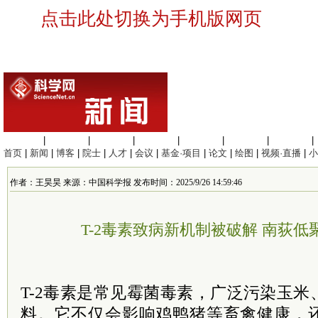
点击此处切换为手机版网页
生命科学
|
医学科学
|
化学科学
|
工程材料
|
信息科学
|
地球科学
|
数理科学
|
首页
|
新闻
|
博客
|
院士
|
人才
|
会议
|
基金·项目
|
论文
|
绘图
|
视频·直播
|
小
作者：王昊昊 来源：中国科学报 发布时间：2025/9/26 14:59:46
T-2毒素致病新机制被破解 南荻低
T-2毒素是常见霉菌毒素，广泛污染玉
料。它不仅会影响鸡鸭猪等畜禽健康，