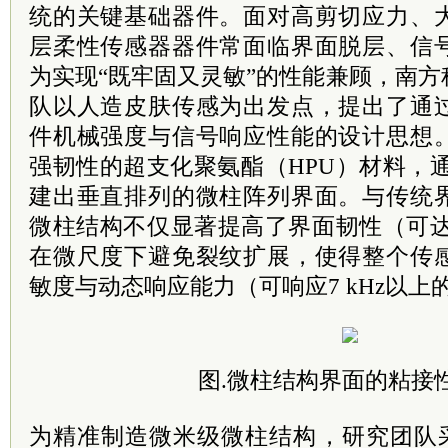
统的关键基础器件。面对高剪切应力、
层柔性传感器器件常面临界面脱层、信
为实现“既牢固又灵敏”的性能兼顾，南
队以人造皮肤传感为出发点，提出了通
件机械强度与信号响应性能的设计思想
强韧性的超支化聚氨酯（HPU）材料，
建出垂直排列的微柱阵列界面。与传统
微柱结构不仅显著提高了界面韧性（可达50
在微尺度下避免裂纹扩展，使得整个传
敏度与动态响应能力（可响应7 kHz以
图.微柱结构界面的粘接
为精准制造微米级微柱结构，研究团队采用摩