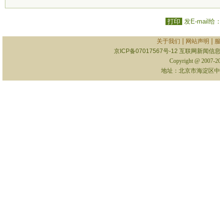
打印
发E-mail给
|
|
关于我们
网站声明
京ICP备07017567号-12
互联网新闻信息服
Copyright @ 2007-
地址：北京市海淀区中关村