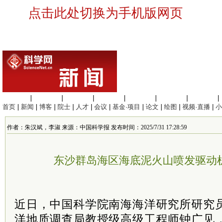
点击此处切换为手机版网页
生命科学
|
医学科学
|
化学科学
|
工程材料
|
信息科学
|
地球科学
|
数理科学
|
首页
|
新闻
|
博客
|
院士
|
人才
|
会议
|
基金·项目
|
论文
|
绘图
|
视频·直播
|
小
作者：朱汉斌，李淑 来源：中国科学报 发布时间：2025/7/31 17:28:59
东沙群岛海区海底泥火山喷发驱动
近日，中国科学院南海海洋研究所研究
洋地质调查局教授级高级工程师钟广见