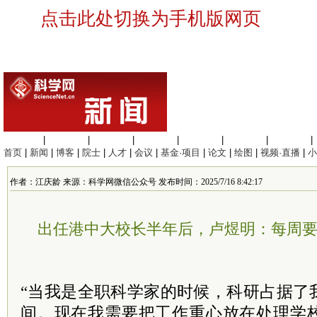
点击此处切换为手机版网页
生命科学
|
医学科学
|
化学科学
|
工程材料
|
信息科学
|
地球科学
|
数理科学
|
首页
|
新闻
|
博客
|
院士
|
人才
|
会议
|
基金·项目
|
论文
|
绘图
|
视频·直播
|
小
作者：江庆龄 来源：科学网微信公众号 发布时间：2025/7/16 8:42:17
出任港中大校长半年后，卢煜明：每周
“当我是全职科学家的时候，科研占据了
间。现在我需要把工作重心放在处理学