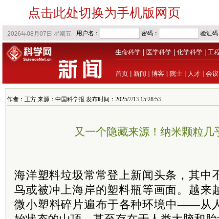
点击此处切换为手机版网页
生命科学
|
医学科学
|
化学科学
|
工
首页
|
新闻
|
博客
|
院士
|
人才
|
会议
作者：王方 来源：中国科学报 发布时间：2025/7/13 15:28:53
又一个隐藏来源！纳米颗粒几
海洋塑料垃圾常常登上新闻头条，其中
鸟或被冲上海岸的塑料瓶等画面。越来
微小塑料碎片遍布于各种环境中——从