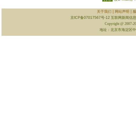
|
|
关于我们
网站声明
京ICP备07017567号-12
互联网新闻信息服
Copyright @ 2007-
地址：北京市海淀区中关村