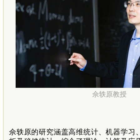
佘轶原教授
佘轶原的研究涵盖高维统计、机器学习