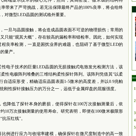
一代高端显示技术的核心元件，然而，其高密度、微米级的结构特
良率带来了严苛挑战，若无法保障最终产品的100%良率，将会给终
，对微型LED晶圆的测试格外重要。
”，一旦与晶圆接触，将会造成晶圆表面不可逆的物理损伤；常用的
又只能“观其大概”，存在较高的漏检率和错检率。因此，如何实现
过程良率检测，一直是困扰业界的难题，也阻碍了基于微型LED的
屏的量产。
柔性电子技术的巨量LED晶圆的无损接触式电致发光检测方法，该
展柔性电极阵列堆叠的三维结构柔性探针阵列。该阵列凭借其“以柔
一
自适应形变，精确适应晶圆表面1-5微米的高度差，并以0.9兆帕
传统刚性探针接触压力的万分之一，远低于金属焊盘的屈服强度。
1
2
，也降低了探针本身的磨损，使得探针在100万次接触测量后，依
约10万次接触测量的使用寿命。研究表明，即便在100微米极限形
3
“抗压红线”。
4
5
料比例进行应力与收缩率建模，确保探针在微尺度制造中的高一致