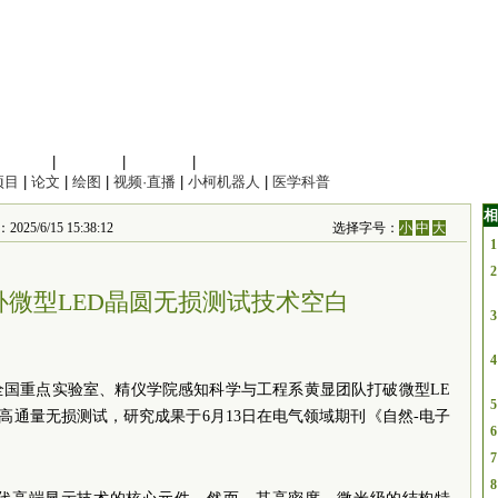
信息科学
|
地球科学
|
数理科学
|
管理综合
项目
|
论文
|
绘图
|
视频·直播
|
小柯机器人
|
医学科普
相
6/15 15:38:12
选择字号：
小
中
大
1
2
补微型LED晶圆无损测试技术空白
3
4
全国重点实验室、精仪学院感知科学与工程系黄显团队打破微型LE
5
高通量无损测试，研究成果于6月13日在电气领域期刊《自然-电子
6
7
8