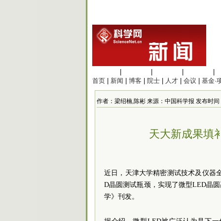
生命科学
|
医学科学
|
化学科学
|
工程材料
|
首页
|
新闻
|
博客
|
院士
|
人才
|
会议
|
基金·
作者：梁绍楠,陈彬 来源：中国科学报 发布时间：2025/
天大新成果填
近日，天津大学精密测试技术及仪器
D晶圆测试瓶颈，实现了微型LED晶圆
学》刊发。