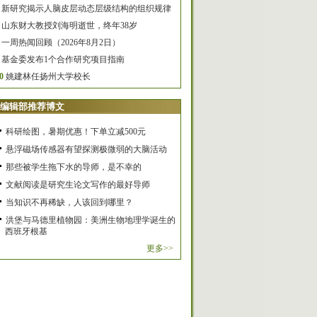
新研究揭示人脑皮层动态层级结构的组织规律
山东财大教授刘海明逝世，终年38岁
一周热闻回顾（2026年8月2日）
基金委发布1个合作研究项目指南
0
姚建林任扬州大学校长
编辑部推荐博文
科研绘图，暑期优惠！下单立减500元
悬浮磁场传感器有望探测极微弱的大脑活动
那些被学生拖下水的导师，是不幸的
文献阅读是研究生论文写作的最好导师
当知识不再稀缺，人该回到哪里？
洪堡与马德里植物园：美洲生物地理学诞生的
西班牙根基
更多>>