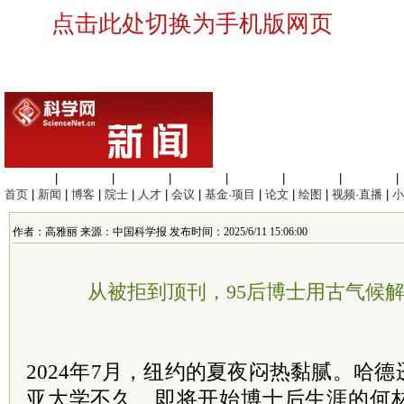
点击此处切换为手机版网页
生命科学
|
医学科学
|
化学科学
|
工程材料
|
信息科学
|
地球科学
|
数理科学
|
首页
|
新闻
|
博客
|
院士
|
人才
|
会议
|
基金·项目
|
论文
|
绘图
|
视频·直播
|
小
作者：高雅丽 来源：中国科学报 发布时间：2025/6/11 15:06:00
从被拒到顶刊，95后博士用古气候
2024年7月，纽约的夏夜闷热黏腻。哈
亚大学不久、即将开始博士后生涯的何