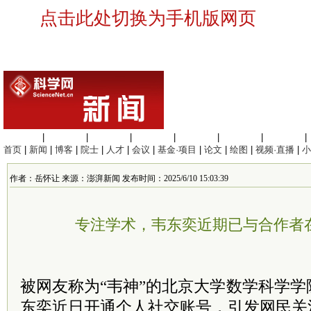
点击此处切换为手机版网页
生命科学
|
医学科学
|
化学科学
|
工程材料
|
信息科学
|
地球科学
|
数理科学
|
首页
|
新闻
|
博客
|
院士
|
人才
|
会议
|
基金·项目
|
论文
|
绘图
|
视频·直播
|
小
作者：岳怀让 来源：澎湃新闻 发布时间：2025/6/10 15:03:39
专注学术，韦东奕近期已与合作者
被网友称为“韦神”的北京大学数学科学
东奕近日开通个人社交账号，引发网民关