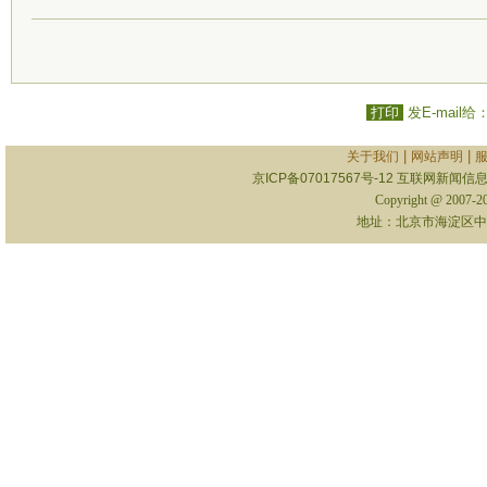
打印
发E-mail给
|
|
关于我们
网站声明
京ICP备07017567号-12
互联网新闻信息服
Copyright @ 2007-
地址：北京市海淀区中关村