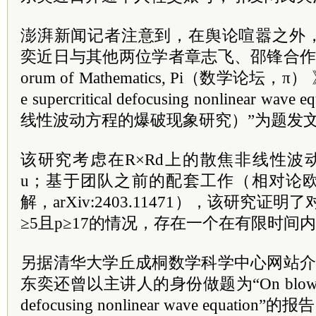
澎湃新闻记者注意到，在舆论喧嚣之外
奕近日与其他两位学者章志飞、邵锋合作
orum of Mathematics, Pi（数学论坛，π） 》
e supercritical defocusing nonlinear 
线性波动方程的爆破现象研究）”为题发
该研究考虑在R×Rd上的散焦非线性波动方程-?t
u；基于团队之前的配套工作（相对论
解，arXiv:2403.11471），该研究证明了
≥5且p≥17的情况，存在一个在有限时间
另据清华大学丘成桐数学科学中心网站介
东奕还曾以主讲人的身份做题为“On blow-up for 
defocusing nonlinear wave equation”的报