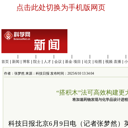
点击此处切换为手机版网页
生命科学
|
医学科学
|
化学科学
|
工程材料
|
信息科学
|
地球科学
|
数理科学
|
首页
|
新闻
|
博客
|
院士
|
人才
|
会议
|
基金·项目
|
论文
|
绘图
|
视频·直播
|
小
作者：张梦然 来源：科技日报 发布时间：2025/6/10 13:34:04
“搭积木”法可高效构建更
将加速药物发现与化学品设计进程
科技日报北京6月9日电（记者张梦然）