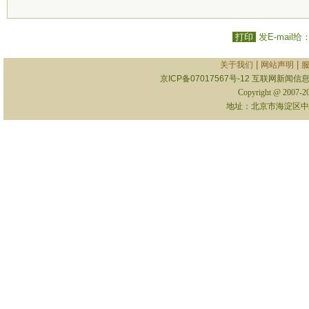
打印
发E-mail给
|
|
关于我们
网站声明
京ICP备07017567号-12
互联网新闻信息服
Copyright @ 2007-
地址：北京市海淀区中关村