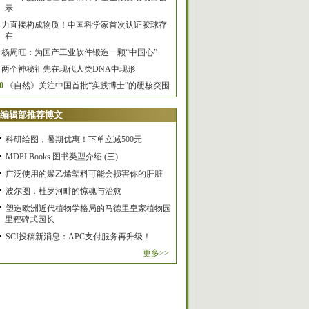
示
力直接构成物质！中国科学家首次认证胶球存
在
杨周旺：为国产工业软件锻造一颗“中国心”
两个神秘祖先在现代人类DNA中现形
0
《自然》关注中国首批“实践博士”的硬核突围
编辑部推荐博文
科研绘图，暑期优惠！下单立减500元
MDPI Books 图书类型介绍 (三)
广泛使用的聚乙烯塑料可能会损害你的肝脏
波尔图：杜罗河畔的惊魂与治愈
塑造欧洲近代植物学格局的马德里皇家植物园
里程碑式园长
SCI投稿新消息：APC支付服务再升级！
更多>>