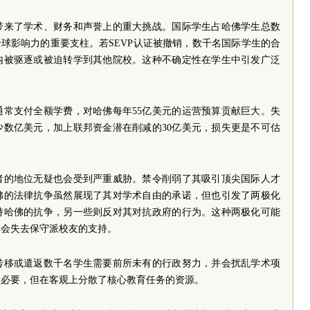
带来了学术、财务和声誉上的重大挑战。国际学生占哈佛学生总数
全球影响力的重要支柱。若SEVP认证被撤销，数千名国际学生的合
时内被驱逐或被迫转学到其他院校。这种不确定性在学生中引发广泛
通常支付全额学费，对哈佛每年55亿美元的运营预算贡献巨大。失
少数亿美元，加上联邦资金潜在削减的30亿美元，损失更是不可估
者的地位无疑也会受到严重威胁。禁令削弱了其吸引顶尖国际人才
佛的法律抗争虽然展现了其对学术自由的承诺，但也引发了两极化
持哈佛的抗争，另一些则反对其对抗政府的行为。这种两极化可能
其会失去保守派校友的支持。
转移或遣返数千名学生需要前所未有的行政努力，并会扰乱学术项
然必要，但在客观上分散了核心教育任务的资源。