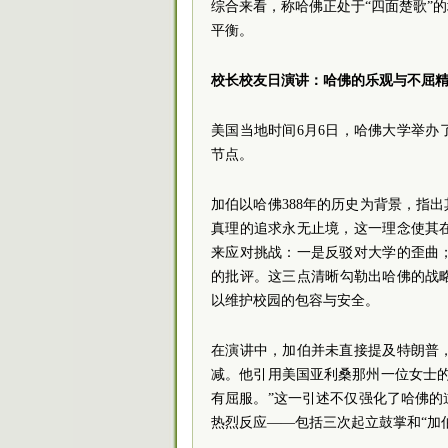
综合来看，称哈佛正处于“四面楚歌”
平衡。
校长校友日演讲：哈佛的乐观与不屈
美国当地时间6月6日，哈佛大学举
节点。
加伯以哈佛388年的历史为背景，指
真理的追求永无止境，这一理念使其
来应对挑战：一是反驳对大学的歪曲
的批评。这三点清晰勾勒出哈佛的战
以维护校园的包容与安全。
在演讲中，加伯并未直接提及特朗普
减。他引用美国亚利桑那州一位女士
有屈服。”这一引述不仅强化了哈佛的
热烈反应——包括三次起立鼓掌和“加