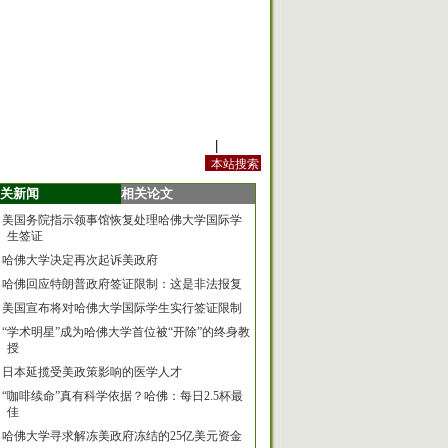
站内规定
|
手机版
关新闻
相关论文
美国务院指示领事馆恢复处理哈佛大学国际学
生签证
哈佛大学决定再次起诉美政府
哈佛回应特朗普政府签证限制：这是非法报复
美国宣布将对哈佛大学国际学生实行签证限制
“学术明星”成为哈佛大学首位被“开除”的终身教
授
日本延揽受美政策影响的医学人才
“咖啡续命”真有科学依据？哈佛：每日2.5杯最
佳
哈佛大学寻求解冻美政府冻结的25亿美元资金