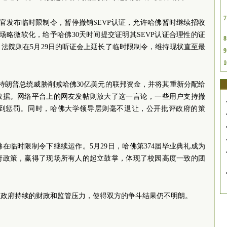
7
法官发布临时限制令，暂停撤销SEVP认证，允许哈佛暂时继续招收
场略微软化，给予哈佛30天时间提交证明其SEVP认证合理性的证
8
法院则在5月29日的听证会上延长了临时限制令，维持现状直至最
9
1
，特朗普总统威胁削减哈佛30亿美元的联邦资金，并将其重新分配给
数据。网络平台上的网友发帖则放大了这一言论，一些用户支持撤
到惩罚。同时，哈佛大学领导层则毫不退让，公开批评政府的策
在临时限制令下继续运作。5月29日，哈佛第374届毕业典礼成为
府政策，赢得了现场所有人的起立鼓掌，体现了校园高度一致的团
及政府持续的财政和监管压力，使得双方的争斗结果仍不明朗。