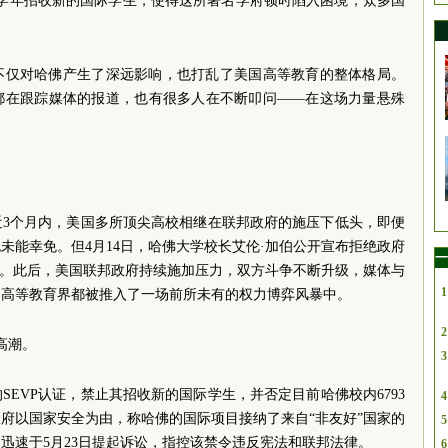
2026学年招收新的国际学生，使得这所著名学府顿时陷入困境，众多国
不仅对哈佛产生了深远影响，也打乱了美国高等教育的整体格局。
都在跟踪媒体的报道，也有很多人在不断叩问——在这场力量悬殊
近3个月内，美国多所顶尖高校相继在联邦政府的施压下低头，即便
未能幸免。但4月14日，哈佛大学校长艾伦·加伯公开宣布拒绝政府
一
”。此后，美国联邦政府持续施加压力，双方斗争不断升级，媒体与
1
国高等教育界都被推入了一场前所未有的权力博弈风暴中。
2
高潮。
3
EVP认证，禁止其招收新的国际学生，并否定目前哈佛校内6793
4
府以国家安全为由，称哈佛的国际项目接纳了来自“非友好”国家的
5
迅速于5月23日提起诉讼，指控该禁令违反宪法和联邦法律。
6