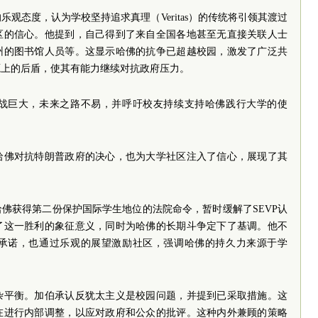
观态度，认为学校坚持追求真理（Veritas）的传统将引领其渡过
区的信心。他提到，自己得到了来自全国各地甚至无直接关联人士
州的图书馆人员等。这显示哈佛的抗争已超越校园，激发了广泛共
源上的后盾，使其有能力继续对抗政府压力。
战巨大，未来之路不易，并呼吁校友持续支持哈佛践行大学的使
哈佛对抗特朗普政府的决心，也为大学社区注入了信心，展现了其
佛获得第二份保护国际学生地位的法院命令，暂时缓解了SEVP认
了这一胜利的象征意义，同时为哈佛的长期斗争定下了基调。他不
承诺，也通过乐观的展望激励社区，强调哈佛的持久力来源于学
杂平衡。加伯承认反犹太主义是校园问题，并提到已采取措施。这
在进行内部调整，以应对政府和公众的批评。这种内外兼顾的策略