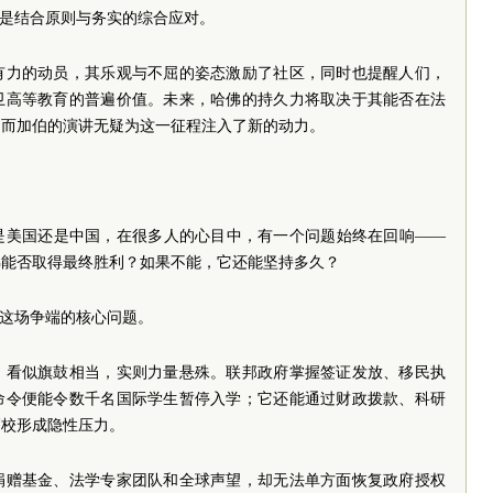
而是结合原则与务实的综合应对。
有力的动员，其乐观与不屈的姿态激励了社区，同时也提醒人们，
卫高等教育的普遍价值。未来，哈佛的持久力将取决于其能否在法
，而加伯的演讲无疑为这一征程注入了新的动力。
是美国还是中国，在很多人的心目中，有一个问题始终在回响——
佛能否取得最终胜利？如果不能，它还能坚持多久？
为这场争端的核心问题。
，看似旗鼓相当，实则力量悬殊。联邦政府掌握签证发放、移民执
命令便能令数千名国际学生暂停入学；它还能通过财政拨款、科研
高校形成隐性压力。
捐赠基金、法学专家团队和全球声望，却无法单方面恢复政府授权