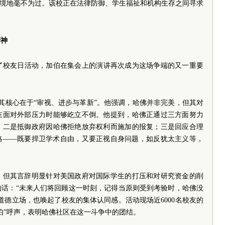
的境地毫不为过。该校正在法律防御、学生福祉和机构生存之间寻求
精神
办了校友日活动，加伯在集会上的演讲再次成为这场争端的又一重要
出其核心在于“审视、进步与革新”。他强调，哈佛并非完美，但其对
在面对外部压力时能够屹立不倒。他提到，哈佛正通过三方面努力
；二是抵御政府因哈佛拒绝放弃权利而施加的报复；三是回应合理
略——既要捍卫学术自由，又要正视自身问题，如反犹太主义等，
，但其言辞明显针对美国政府对国际学生的打压和对研究资金的削
的话：“未来人们将回顾这一时刻，记得当原则受到考验时，哈佛没
道德立场，也唤起了校友的集体认同感。活动现场近6000名校友的
伯”呼声，表明哈佛社区在这一斗争中的团结。