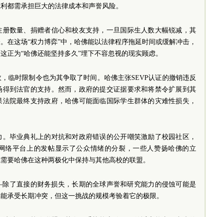
胜利都需承担巨大的法律成本和声誉风险。
注册数量、捐赠者信心和校友支持，一旦国际生人数大幅锐减，其
。在这场“权力博弈”中，哈佛能以法律程序拖延时间或缓解冲击，
这正为“哈佛还能坚持多久”埋下不容忽视的现实顾虑。
，临时限制令也为其争取了时间。哈佛主张SEVP认证的撤销违反
场得到法官的支持。然而，政府的提交证据要求和将禁令扩展到其
果法院最终支持政府，哈佛可能面临国际学生群体的灾难性损失，
力。毕业典礼上的对抗和对政府错误的公开嘲笑激励了校园社区，
网络平台上的发帖显示了公众情绪的分裂，一些人赞扬哈佛的立
抗需要哈佛在这种两极化中保持与其他高校的联盟。
—除了直接的财务损失，长期的全球声誉和研究能力的侵蚀可能是
其能承受长期冲突，但这一挑战的规模考验着它的极限。