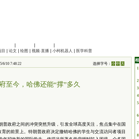
信息科学
|
地球科学
|
数理科学
|
管理综合
项目
|
论文
|
绘图
|
视频·直播
|
小柯机器人
|
医学科普
相
0 7:48:22
选择字号：
小
中
大
1
2
府至今，哈佛还能“撑”多久
3
4
5
6
7
特朗普政府之间的冲突突然升级，引发全球高度关注，焦点集中在国
教育的前景上。特朗普政府决定撤销哈佛的学生与交流访问者项目
8