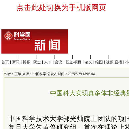
点击此处切换为手机版网页
生命科学
|
医学科学
|
化学科学
|
工程材料
|
信息科学
|
地球科学
|
数理科学
|
首页
|
新闻
|
博客
|
院士
|
人才
|
会议
|
基金·项目
|
论文
|
绘图
|
视频·直播
|
小
作者：王敏 来源：中国科学报 发布时间：2025/5/29 18:06:04
中国科大实现真多体非经典
中国科学技术大学郭光灿院士团队的项
复旦大学朱黄俊研究组，首次在理论上