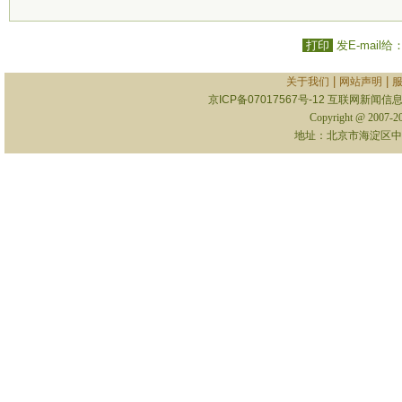
打印
发E-mail给
|
|
关于我们
网站声明
京ICP备07017567号-12
互联网新闻信息服
Copyright @ 2007-
地址：北京市海淀区中关村