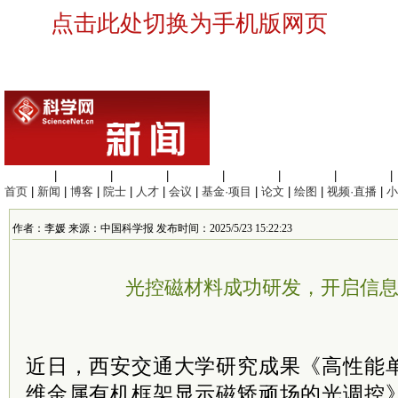
点击此处切换为手机版网页
生命科学
|
医学科学
|
化学科学
|
工程材料
|
信息科学
|
地球科学
|
数理科学
|
首页
|
新闻
|
博客
|
院士
|
人才
|
会议
|
基金·项目
|
论文
|
绘图
|
视频·直播
|
小
作者：李媛 来源：中国科学报 发布时间：2025/5/23 15:22:23
光控磁材料成功研发，开启信
近日，西安交通大学研究成果《高性能
维金属有机框架显示磁矫顽场的光调控