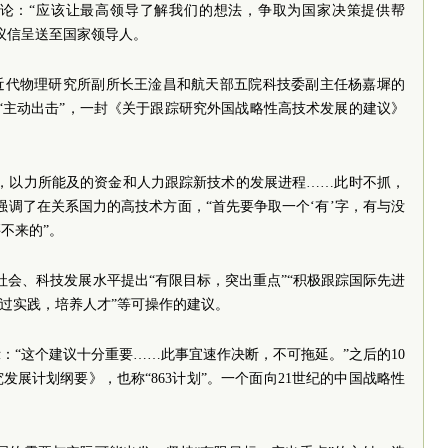
论：“应该让最高领导了解我们的想法，争取为国家决策提供帮
议信呈送至国家领导人。
近代物理研究所副所长王淦昌和航天部五院科技委副主任杨嘉墀的
员“主动出击”，一封《关于跟踪研究外国战略性高技术发展的建议》
起，以力所能及的资金和人力跟踪新技术的发展进程……此时不抓，
强调了在关系国力的高技术方面，“首先要争取一个‘有’字，有与没
不来的”。
社会、科技发展水平提出“有限目标，突出重点”“积极跟踪国际先进
通过实践，培养人才”等可操作的建议。
：“这个建议十分重要……此事宜速作决断，不可拖延。”之后的10
展计划纲要》，也称“863计划”。一个面向21世纪的中国战略性