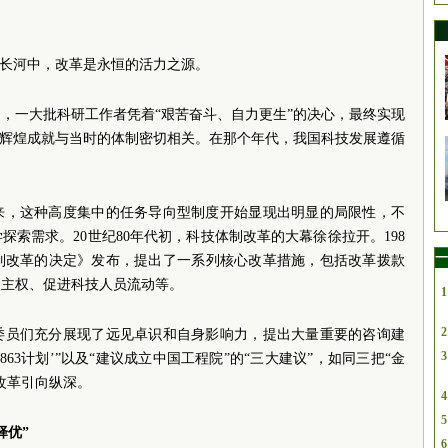
的长河中，改革是永恒的活力之源。
代初，一大批科研工作者凭着“艰苦奋斗、自力更生”的决心，最终实现
些辉煌成就与当时的体制密切相关。在那个年代，我国科技发展遵循
来，这种高度集中的任务导向型制度开始显现出明显的局限性，不
索需求。20世纪80年代初，科技体制改革的大幕徐徐拉开。198
一
体制改革的决定》发布，提出了一系列核心改革措施，包括改革拨款
自主权、促进科技人员流动等。
1
2
委员们充分展现了远见卓识和自身影响力，提出大量重要的咨询建
3
863计划’”以及“建议成立中国工程院”的“三大建议”，如同三把“金
改革引向纵深。
4
5
择优”
6