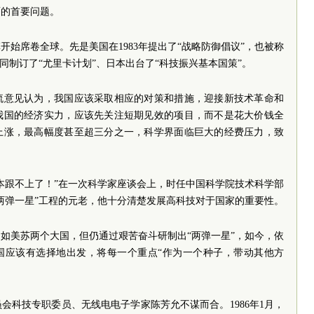
面的首要问题。
开始席卷全球。先是美国在1983年提出了“战略防御倡议”，也被称
同制订了“尤里卡计划”、日本出台了“科技振兴基本国策”。
流意见认为，我国应该采取相应的对策和措施，迎接新技术革命和
我国的经济实力，应该先关注短期见效的项目，而不是花大价钱全
上涨，最高幅度甚至超三分之一，科学界面临巨大的经费压力，致
。
本跟不上了！”在一次科学家座谈会上，时任中国科学院技术科学部
两弹一星”工程的元老，他十分清楚发展高科技对于国家的重要性。
如美苏两个大国，但仍通过艰苦奋斗研制出“两弹一星”，如今，依
我国应该有选择地出发，将每一个重点“作为一个种子，带动其他方
会科技专职委员、无线电电子学家陈芳允不谋而合。1986年1月，