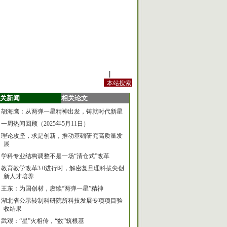
站内规定
|
手机版
关新闻
相关论文
胡海鹰：从两弹一星精神出发，铸就时代新星
一周热闻回顾（2025年5月11日）
理论攻坚，求是创新，推动基础研究高质量发
展
学科专业结构调整不是一场“清仓式”改革
教育教学改革3.0进行时，解密复旦理科拔尖创
新人才培养
王东：为国创材，赓续“两弹一星”精神
湖北省公示转制科研院所科技发展专项项目验
收结果
武艰：“星”火相传，“数”筑根基