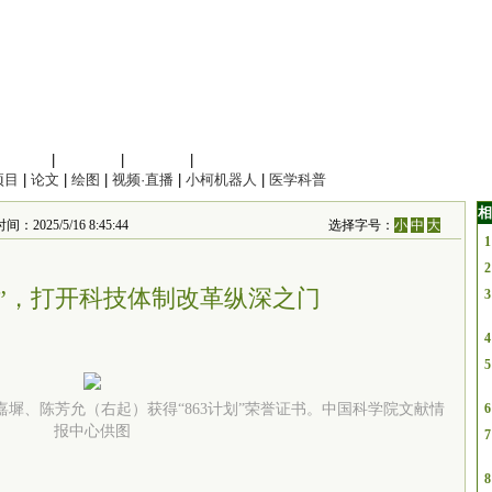
信息科学
|
地球科学
|
数理科学
|
管理综合
项目
|
论文
|
绘图
|
视频·直播
|
小柯机器人
|
医学科普
相
5/5/16 8:45:44
选择字号：
小
中
大
1
2
匙”，打开科技体制改革纵深之门
3
4
5
杨嘉墀、陈芳允（右起）获得“863计划”荣誉证书。中国
科学院
文献情
6
报中心供图
7
8