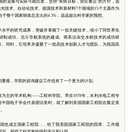
中国的需要与实际可能出发，坚持“有限目标，突出重点”的方针，选
光技术、自动化技术、能源技术和新材料7个领域的15个主题作为
当于整个国家财政总支出的4.3%，远远超出科学家的预想。
界水平的研究成果，突破并掌握了一批关键技术，缩小了同世界先
研制成功、北斗导航系统的建成、两系法杂交水稻技术的成功研
等。同时，它培养并凝聚了一批高技术创新人才与团队，为我国高
。
学的重视，学部的咨询建议工作也有了一个更大的计划。
为主的学术机构——工程科学院。早在1978年，水利水电工程专
随中国电子学会代表团访美时，就了解到美国国家工程院在奠定美
用。
中国也成立国家工程院……给了我美国国家工程院的院章、工作规
国后，获得了科学家的强烈关注和认同。