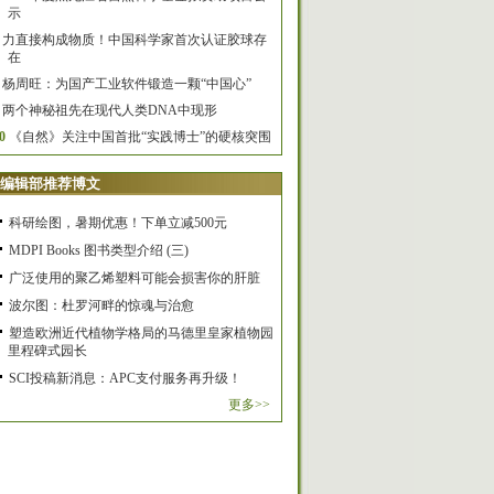
示
力直接构成物质！中国科学家首次认证胶球存
在
杨周旺：为国产工业软件锻造一颗“中国心”
两个神秘祖先在现代人类DNA中现形
0
《自然》关注中国首批“实践博士”的硬核突围
编辑部推荐博文
科研绘图，暑期优惠！下单立减500元
MDPI Books 图书类型介绍 (三)
广泛使用的聚乙烯塑料可能会损害你的肝脏
波尔图：杜罗河畔的惊魂与治愈
塑造欧洲近代植物学格局的马德里皇家植物园
里程碑式园长
SCI投稿新消息：APC支付服务再升级！
更多>>