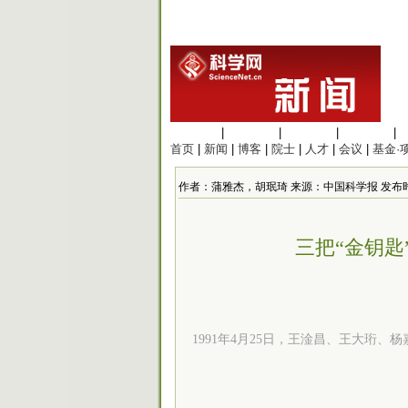
生命科学
|
医学科学
|
化学科学
|
工程材料
|
首页
|
新闻
|
博客
|
院士
|
人才
|
会议
|
基金·
作者：蒲雅杰，胡珉琦 来源：中国科学报 发布时间：202
三把“金钥
1991年4月25日，王淦昌、王大珩、