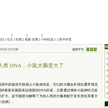
信息科学
|
地球科学
|
数理科学
|
管理综合
项目
|
论文
|
绘图
|
视频·直播
|
小柯机器人
|
医学科普
相
 15:37:06
选择字号：
小
中
大
1
2
人类 DNA，小鼠大脑变大了
3
4
5
6
因组中的遗传片段插入小鼠体内后，它们的大脑会长得比通常情况
7
调控着某些基因表达强度的DNA区域，主要通过增加小鼠神经元前
8
积扩大。这可能部分解释了为何人类的大脑相较于灵长类近亲要大
《自然》。