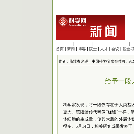
生命科学
|
医学科学
|
化学科学
|
工程材料
|
首页
|
新闻
|
博客
|
院士
|
人才
|
会议
|
基金·
作者：蒲雅杰 来源：中国科学报 发布时间：2025/5/15
给予一段
科学家发现，将一段仅存在于人类基
更大。该段遗传代码像“旋钮”一样，
体细胞的生成量，使其大脑的外层体
得多。5月14日，相关研究成果发表于