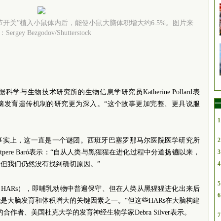
开关”植入小鼠体内后，能使小鼠大脑体积增大约6.5%。图片来
Sergey Bezgodov/Shutterstock
与生物技术研究所的生物信息学研究员Katherine Pollard表
一
脑发育遗传机制的研究更为深入。“这个故事更加完整、更具说服
1
事实上，这一直是一个谜团。西班牙巴塞罗那马尔医院医学研究所
2
antpere Baró表示：“自从人类与黑猩猩在进化过程中分道扬镳以来，
3
但我们仍然没有找到确切原因。”
4
5
（HARs），即哺乳动物中普遍保守、但在人类从黑猩猩进化出来后
6
是大脑发育和体积增大的关键因素之一。“但这些HARs在大脑构建
作者、美国杜克大学的发育神经生物学家Debra Silver表示。
7