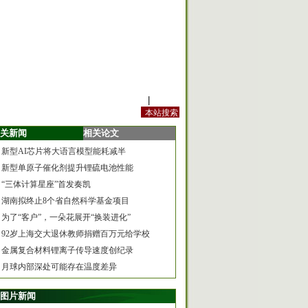
站内规定
|
手机版
关新闻
相关论文
新型AI芯片将大语言模型能耗减半
新型单原子催化剂提升锂硫电池性能
“三体计算星座”首发奏凯
湖南拟终止8个省自然科学基金项目
为了“客户”，一朵花展开“换装进化”
92岁上海交大退休教师捐赠百万元给学校
金属复合材料锂离子传导速度创纪录
月球内部深处可能存在温度差异
图片新闻