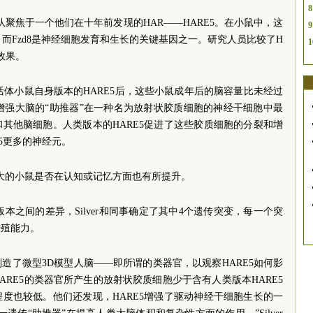
8
团队聚焦于一个他们在十年前发现的HAR——HARE5。在小鼠中，这
9
达，而Fzd8是神经细胞发育和生长的关键基因之一。研究人员比较了H
1
效果。
活体小鼠自身版本的HARE5后，这些小鼠成年后的脑容量比未经过
种增强大脑的“助推器”在一种名为放射状胶质细胞的神经干细胞中最
其他脑细胞。人类版本的HARE5促进了这些胶质细胞的分裂和增
5更多的神经元。
脑变大的小鼠是否在认知或记忆方面也有所提升。
版本之间的差异，Silver和同事确定了其中4个遗传突变，每一个突
增殖能力。
造了微型3D模型人脑——即所谓的类器官，以观察HARE5如何影
RE5的类器官所产生的放射状胶质细胞少于含有人类版本HARE5
度也较低。他们还发现，HARE5增强了驱动神经干细胞生长的一