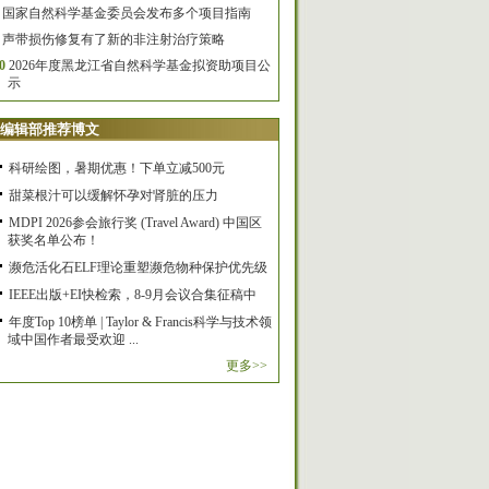
国家自然科学基金委员会发布多个项目指南
声带损伤修复有了新的非注射治疗策略
0
2026年度黑龙江省自然科学基金拟资助项目公
示
编辑部推荐博文
科研绘图，暑期优惠！下单立减500元
甜菜根汁可以缓解怀孕对肾脏的压力
MDPI 2026参会旅行奖 (Travel Award) 中国区
获奖名单公布！
濒危活化石ELF理论重塑濒危物种保护优先级
IEEE出版+EI快检索，8-9月会议合集征稿中
年度Top 10榜单 | Taylor & Francis科学与技术领
域中国作者最受欢迎 ...
更多>>