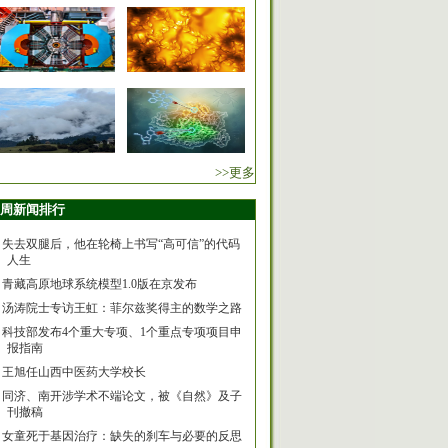
>>更多
周新闻排行
失去双腿后，他在轮椅上书写“高可信”的代码
人生
青藏高原地球系统模型1.0版在京发布
汤涛院士专访王虹：菲尔兹奖得主的数学之路
科技部发布4个重大专项、1个重点专项项目申
报指南
王旭任山西中医药大学校长
同济、南开涉学术不端论文，被《自然》及子
刊撤稿
女童死于基因治疗：缺失的刹车与必要的反思