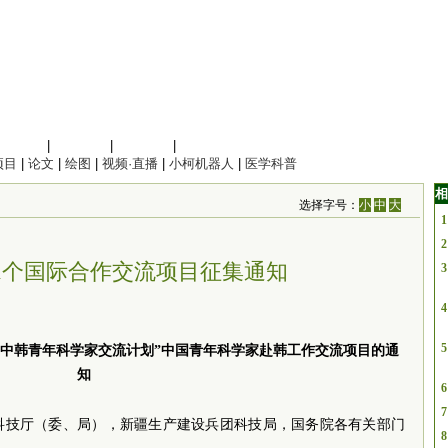
信息科学
|
地球科学
|
数理科学
|
管理综合
项目
|
论文
|
绘图
|
视频·直播
|
小柯机器人
|
医学科普
相
选择字号：
小
中
大
1
2
1个国际合作交流项目征集通知
3
4
5
度“中韩青年科学家交流计划”中国青年科学家赴韩工作交流项目的通
知
6
7
科技厅（委、局），新疆生产建设兵团科技局，国务院各有关部门
8