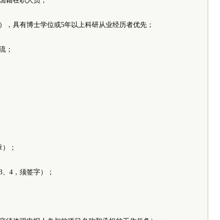
中国籍在职人员；
准），具有博士学位或5年以上科研从业经历者优先；
流；
章）；
3、4，须签字）；
；