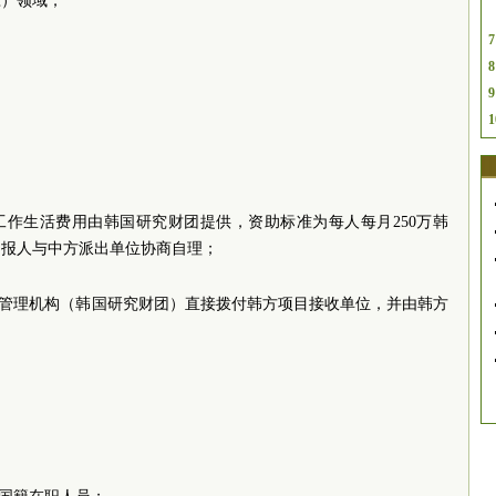
应）领域；
7
8
9
1
工作生活费用由韩国研究财团提供，资助标准为每人每月250万韩
申报人与中方派出单位协商自理；
行管理机构（韩国研究财团）直接拨付韩方项目接收单位，并由韩方
。