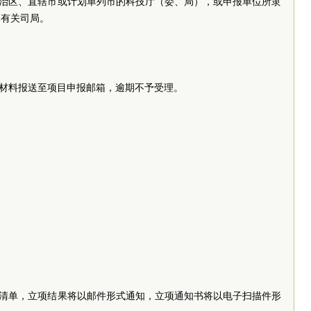
自治区、直辖市或计划单列市的科技厅（委、局），或申报单位所隶
的有关司局。
最终申报材料报送至项目申报邮箱，逾期不予受理。
项清单，立项结果将以邮件形式通知，立项通知书将以电子扫描件形