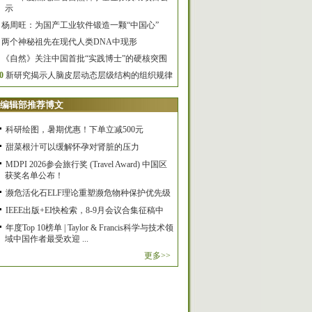
示
杨周旺：为国产工业软件锻造一颗“中国心”
两个神秘祖先在现代人类DNA中现形
《自然》关注中国首批“实践博士”的硬核突围
0
新研究揭示人脑皮层动态层级结构的组织规律
编辑部推荐博文
科研绘图，暑期优惠！下单立减500元
甜菜根汁可以缓解怀孕对肾脏的压力
MDPI 2026参会旅行奖 (Travel Award) 中国区
获奖名单公布！
濒危活化石ELF理论重塑濒危物种保护优先级
IEEE出版+EI快检索，8-9月会议合集征稿中
年度Top 10榜单 | Taylor & Francis科学与技术领
域中国作者最受欢迎 ...
更多>>