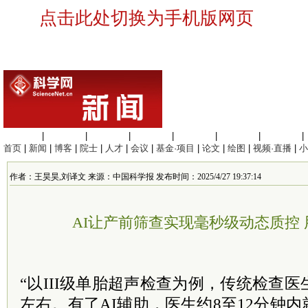
点击此处切换为手机版网页
生命科学
|
医学科学
|
化学科学
|
工程材料
|
信息科学
|
地球科学
|
数理科学
|
首页
|
新闻
|
博客
|
院士
|
人才
|
会议
|
基金·项目
|
论文
|
绘图
|
视频·直播
|
小
作者：王昊昊,刘译文 来源：中国科学报 发布时间：2025/4/27 19:37:14
AI让产前筛查实现毫秒级动态质控 
“以III级单胎超声检查为例，传统检查医
左右。有了AI辅助，医生约8至12分钟